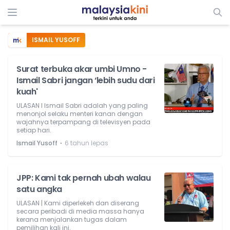
ISMAIL YUSOFF
Surat terbuka akar umbi Umno -
Ismail Sabri jangan ‘lebih sudu dari
kuah'
ULASAN l Ismail Sabri adalah yang paling
menonjol selaku menteri kanan dengan
wajahnya terpampang di televisyen pada
setiap hari.
⋅
Ismail Yusoff
6 tahun lepas
JPP: Kami tak pernah ubah walau
satu angka
ULASAN | Kami diperlekeh dan diserang
secara peribadi di media massa hanya
kerana menjalankan tugas dalam
pemilihan kali ini.