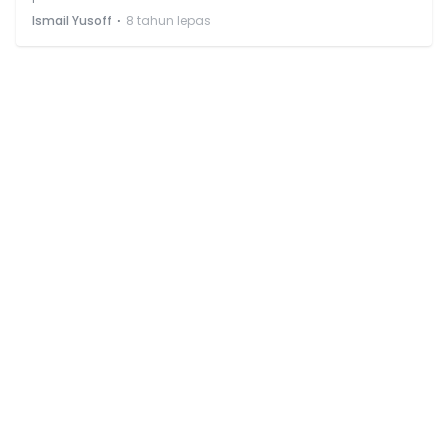
⋅
Ismail Yusoff
8 tahun lepas