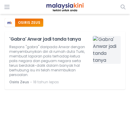
OSIRIS ZEUS
'Gabra' Anwar jadi tanda tanya
Respons "gabra" daripada Anwar dengan
menyembunyikan diri di rumah duta Turki,
membuat laporan polis terhadap ketua
polis negara dan peguam negara serta
terus berdolak-dalik dalam banyak hal
berhubung isu ini telah menimbulkan
persoalan.
⋅
Osiris Zeus
18 tahun lepas