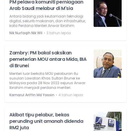
PM pelawa komuniti perniagaan
Arab Saudi melabur di M'sia
Antara bidang jadi keutamaan teknologi
digital, sekuriti makanan, dan infrastruktur,
kata Perdana Menteri Anwar Ibrahim.
⋅
Nik Nurfaqih Nik Wil
3 tahun lepas
Zambry: PM bakal saksikan
pemeterian MOU antara Mida, BIA
di Brunei
Menteri luar berkata MOU pelaburan itu
susulan Lawatan Khas Sultan Brunei ke
Malaysia pada 28 Nov 2022 sejurus Anwar
Ibrahim menjadi perdana menteri.
⋅
Kamarul Ariffin Md Yassin
4 tahun lepas
Akibat tipu pelabur, bekas
perunding unit amanah didenda
RM2 juta