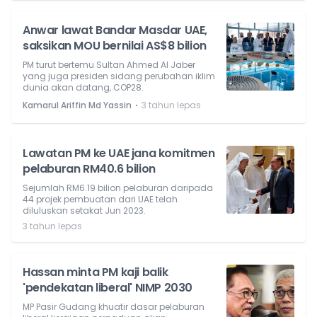
Anwar lawat Bandar Masdar UAE,
saksikan MOU bernilai AS$8 bilion
PM turut bertemu Sultan Ahmed Al Jaber
yang juga presiden sidang perubahan iklim
dunia akan datang, COP28.
⋅
Kamarul Ariffin Md Yassin
3 tahun lepas
Lawatan PM ke UAE jana komitmen
pelaburan RM40.6 bilion
Sejumlah RM6.19 bilion pelaburan daripada
44 projek pembuatan dari UAE telah
diluluskan setakat Jun 2023.
3 tahun lepas
Hassan minta PM kaji balik
'pendekatan liberal' NIMP 2030
MP Pasir Gudang khuatir dasar pelaburan