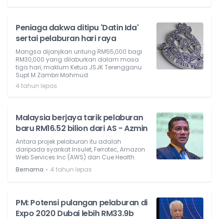
Peniaga dakwa ditipu 'Datin Ida'
sertai pelaburan hari raya
Mangsa dijanjikan untung RM55,000 bagi
RM30,000 yang dilaburkan dalam masa
tiga hari, maklum Ketua JSJK Terengganu
Supt M Zambri Mahmud.
4 tahun lepas
Malaysia berjaya tarik pelaburan
baru RM16.52 bilion dari AS - Azmin
Antara projek pelaburan itu adalah
daripada syarikat Insulet, Ferrotec, Amazon
Web Services Inc (AWS) dan Cue Health.
⋅
Bernama
4 tahun lepas
PM: Potensi pulangan pelaburan di
Expo 2020 Dubai lebih RM33.9b