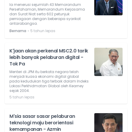
Ia menerusi sejumlah 43 Memorandum
Persefahaman, Memorandum Kerjasama
dan Surat Niat serta 602 petunjuk
perniagaan dengan beberapa syarikat
antarabangsa.
⋅
Bernama
5 tahun lepas
K'jaan akan perkenal MSC2.0 tarik
lebih banyak pelaburan digital -
Tok Pa
Menteri di JPM itu berkata negara telah
menjadi kuasa ekonomi digital global
pada kedudukan tiga terbaik dalam Indeks
Lokasi Perkhidmatan Global oleh Kearney
sejak 2004.
5 tahun lepas
M'sia sasar sasar pelaburan
teknologi maju berorientasi
kemampanan - Azmin