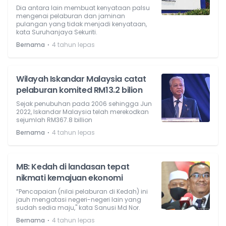
Dia antara lain membuat kenyataan palsu
mengenai pelaburan dan jaminan
pulangan yang tidak menjadi kenyataan,
kata Suruhanjaya Sekuriti.
⋅
Bernama
4 tahun lepas
Wilayah Iskandar Malaysia catat
pelaburan komited RM13.2 bilion
Sejak penubuhan pada 2006 sehingga Jun
2022, Iskandar Malaysia telah merekodkan
sejumlah RM367.8 billion
⋅
Bernama
4 tahun lepas
MB: Kedah di landasan tepat
nikmati kemajuan ekonomi
“Pencapaian (nilai pelaburan di Kedah) ini
jauh mengatasi negeri-negeri lain yang
sudah sedia maju," kata Sanusi Md Nor.
⋅
Bernama
4 tahun lepas