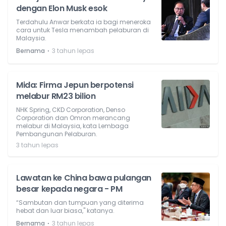
dengan Elon Musk esok
Terdahulu Anwar berkata ia bagi meneroka
cara untuk Tesla menambah pelaburan di
Malaysia.
⋅
Bernama
3 tahun lepas
Mida: Firma Jepun berpotensi
melabur RM23 bilion
NHK Spring, CKD Corporation, Denso
Corporation dan Omron merancang
melabur di Malaysia, kata Lembaga
Pembangunan Pelaburan.
3 tahun lepas
Lawatan ke China bawa pulangan
besar kepada negara - PM
“Sambutan dan tumpuan yang diterima
hebat dan luar biasa," katanya.
⋅
Bernama
3 tahun lepas