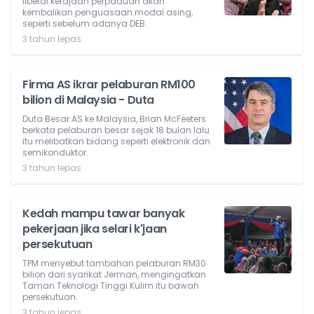
liberal kerajaan perpaduan akan
kembalikan penguasaan modal asing,
seperti sebelum adanya DEB.
3 tahun lepas
Firma AS ikrar pelaburan RM100
bilion di Malaysia - Duta
Duta Besar AS ke Malaysia, Brian McFeeters
berkata pelaburan besar sejak 18 bulan lalu
itu melibatkan bidang seperti elektronik dan
semikonduktor.
3 tahun lepas
Kedah mampu tawar banyak
pekerjaan jika selari k'jaan
persekutuan
TPM menyebut tambahan pelaburan RM30
bilion dari syarikat Jerman, mengingatkan
Taman Teknologi Tinggi Kulim itu bawah
persekutuan.
3 tahun lepas