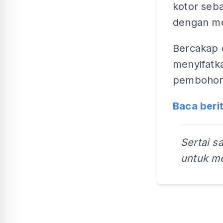
kotor seba
dengan m
Bercakap d
menyifatk
pembohong
Baca beri
Sertai s
untuk me