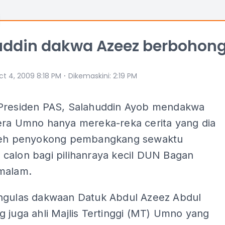
uddin dakwa Azeez berbohon
⋅
ct 4, 2009 8:18 PM
Dikemaskini
:
2:19 PM
Presiden PAS, Salahuddin Ayob mendakwa
era Umno hanya mereka-reka cerita yang dia
leh penyokong pembangkang sewaktu
calon bagi pilihanraya kecil DUN Bagan
malam.
ngulas dakwaan Datuk Abdul Azeez Abdul
 juga ahli Majlis Tertinggi (MT) Umno yang