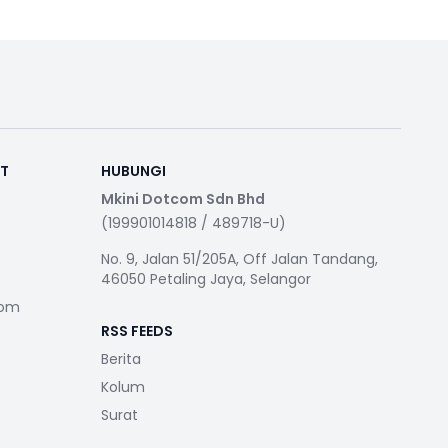
RT
HUBUNGI
Mkini Dotcom Sdn Bhd
(199901014818 / 489718-U)
No. 9, Jalan 51/205A, Off Jalan Tandang,
46050 Petaling Jaya, Selangor
com
RSS FEEDS
Berita
Kolum
Surat