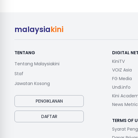
malaysia
kini
TENTANG
DIGITAL N
KiniTV
Tentang Malaysiakini
VOIZ Asia
Staf
FG Media
Jawatan Kosong
Undi.info
Kini Acade
PENGIKLANAN
News Metric
DAFTAR
TERMS OF U
Syarat Pen
Dasar Privas