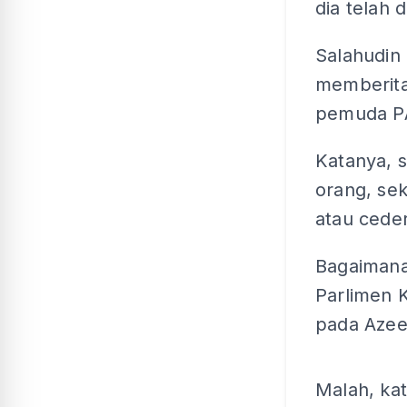
dia telah 
Salahudin
memberita
pemuda P
Katanya, 
orang, se
atau cede
Bagaimana
Parlimen 
pada Azee
Malah, kat