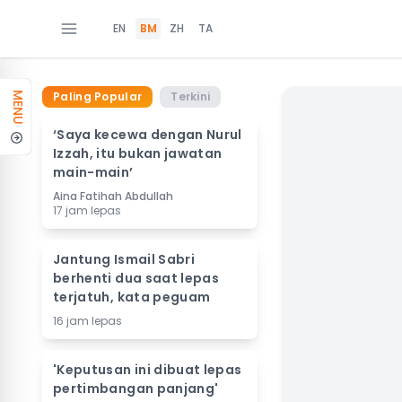
EN
BM
ZH
TA
Paling Popular
Terkini
MENU
‘Saya kecewa dengan Nurul
Izzah, itu bukan jawatan
main-main’
Aina Fatihah Abdullah
17 jam lepas
Jantung Ismail Sabri
berhenti dua saat lepas
terjatuh, kata peguam
16 jam lepas
'Keputusan ini dibuat lepas
pertimbangan panjang'