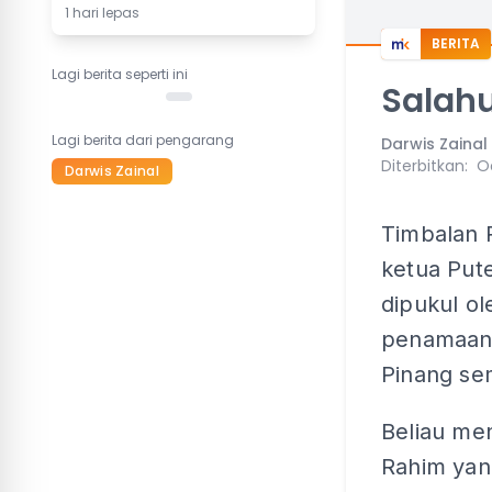
1 hari lepas
BERITA
Lagi berita seperti ini
Salah
Lagi berita dari pengarang
Darwis Zainal
Diterbitkan
:
O
Darwis Zainal
Timbalan 
ketua Put
dipukul o
penamaan 
Pinang se
Beliau me
Rahim yang