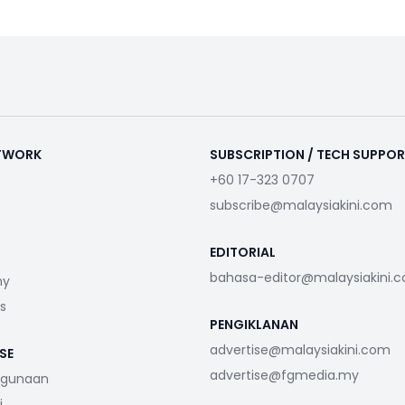
ETWORK
SUBSCRIPTION / TECH SUPPO
+60 17-323 0707
subscribe@malaysiakini.com
EDITORIAL
bahasa-editor@malaysiakini.
my
s
PENGIKLANAN
advertise@malaysiakini.com
SE
advertise@fgmedia.my
ggunaan
i