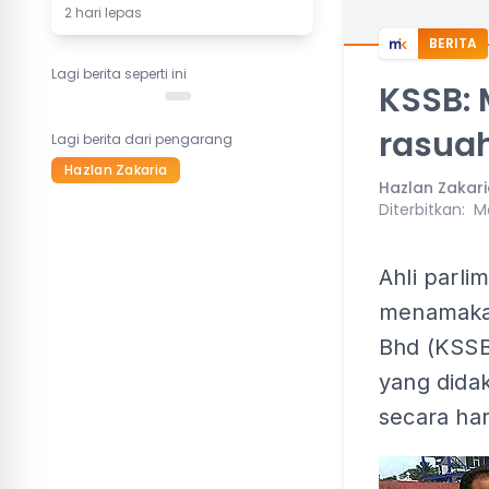
2 hari lepas
BERITA
Lagi berita seperti ini
KSSB: 
rasua
Lagi berita dari pengarang
Hazlan Zakaria
Hazlan Zakar
Diterbitkan
:
Ma
Ahli parli
menamakan
Bhd (KSSB)
yang dida
secara ha