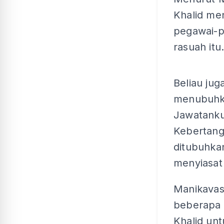
Khalid me
pegawai-
rasuah itu
Beliau jug
menubuhka
Jawatanku
Kebertang
ditubuhka
menyiasat
Manikavas
beberapa 
Khalid unt