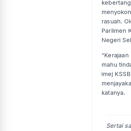
kebertang
menyokong
rasuah. Ol
Parlimen 
Negeri Se
“Kerajaan
mahu tind
imej KSSB
menjayaka
katanya.
Sertai s