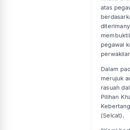
atas pega
berdasar
diterimany
membukti
pegawai k
perwakilan
Dalam pada
merujuk a
rasuah da
Pilihan K
Kebertang
(Selcat).