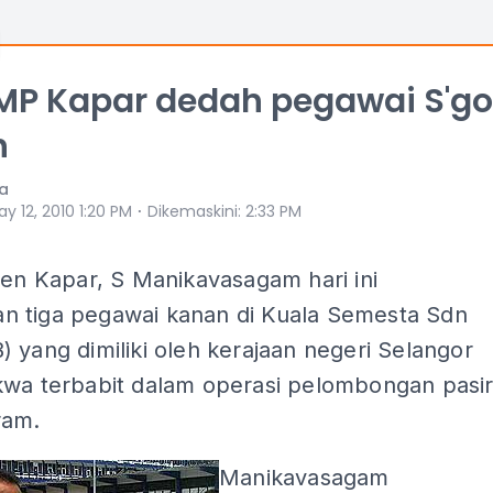
MP Kapar dedah pegawai S'go
h
ia
⋅
y 12, 2010 1:20 PM
Dikemaskini
:
2:33 PM
men Kapar, S Manikavasagam hari ini
 tiga pegawai kanan di Kuala Semesta Sdn
 yang dimiliki oleh kerajaan negeri Selangor
kwa terbabit dalam operasi pelombongan pasi
ram.
Manikavasagam