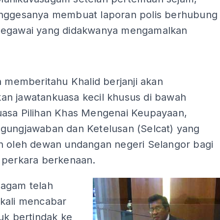
nggesanya membuat laporan polis berhubung
pegawai yang didakwanya mengamalkan
.
ADS
a memberitahu Khalid berjanji akan
n jawatankuasa kecil khusus di bawah
asa Pilihan Khas Mengenai Keupayaan,
gungjawaban dan Ketelusan (Selcat) yang
n oleh dewan undangan negeri Selangor bagi
 perkara berkenaan.
agam telah
kali mencabar
uk bertindak ke