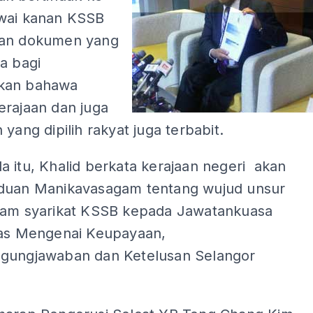
wai kanan KSSB
kan dokumen yang
a bagi
kan bahawa
erajaan dan juga
 yang dipilih rakyat juga terbabit.
 itu, Khalid berkata kerajaan negeri akan
duan Manikavasagam tentang wujud unsur
lam syarikat KSSB kepada Jawatankuasa
has Mengenai Keupayaan,
gungjawaban dan Ketelusan Selangor