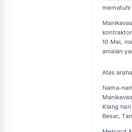
mematuhi 
Manikava
kontrakto
10 Mei, m
amalan ya
Atas arah
Nama-nama
Manikavas
Klang har
Besar, Tan
Menurut M