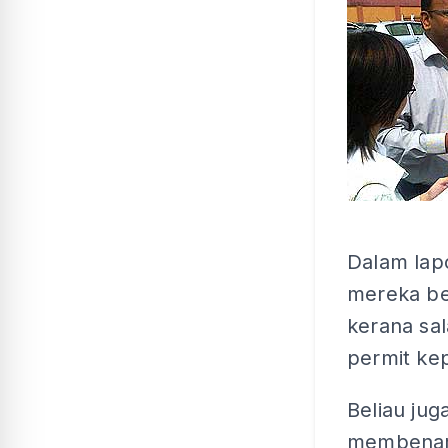
Dalam lapo
mereka be
kerana sa
permit ke
Beliau jug
membenark