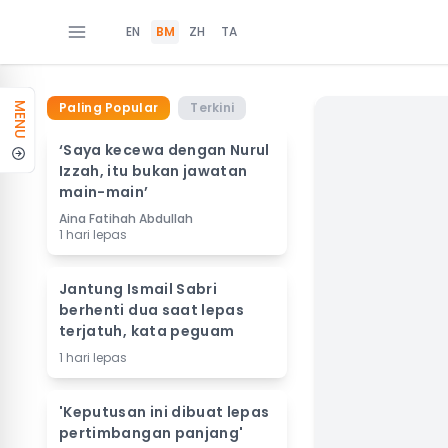
EN
BM
ZH
TA
Paling Popular
Terkini
MENU
‘Saya kecewa dengan Nurul
Izzah, itu bukan jawatan
main-main’
Aina Fatihah Abdullah
1 hari lepas
Jantung Ismail Sabri
berhenti dua saat lepas
terjatuh, kata peguam
1 hari lepas
'Keputusan ini dibuat lepas
pertimbangan panjang'