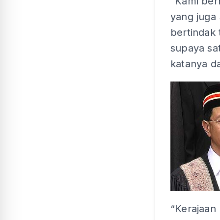
“Kami ber
yang juga
bertindak
supaya sa
katanya da
“Kerajaan