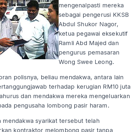
mengenalpasti mereka
sebagai pengerusi KKSB
Abdul
Shukor Nagor,
ketua pegawai eksekutif
Ramli Abd Majed dan
pengurus pemasaran
Wong Swee Leong.
ran polisnya, beliau mendakwa, antara lain
rtanggungjawab terhadap kerugian RM10 juta
lahurus dan mendakwa mereka mengeluarkan
pada pengusaha lombong pasir haram.
a mendakwa syarikat tersebut telah
an kontraktor melombong pasir tanpa