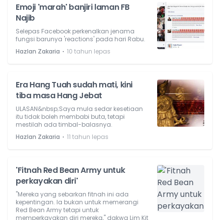
Emoji 'marah' banjiri laman FB
Najib
Selepas Facebook perkenalkan jenama
fungsi barunya 'reactions' pada hari Rabu.
⋅
Hazlan Zakaria
10 tahun lepas
Era Hang Tuah sudah mati, kini
tiba masa Hang Jebat
ULASAN&nbsp;Saya mula sedar kesetiaan
itu tidak boleh membabi buta, tetapi
mestilah ada timbal-balasnya.
⋅
Hazlan Zakaria
11 tahun lepas
'Fitnah Red Bean Army untuk
perkayakan diri'
"Mereka yang sebarkan fitnah ini ada
kepentingan. Ia bukan untuk memerangi
Red Bean Army tetapi untuk
memperkayakan diri mereka," dakwa Lim Kit