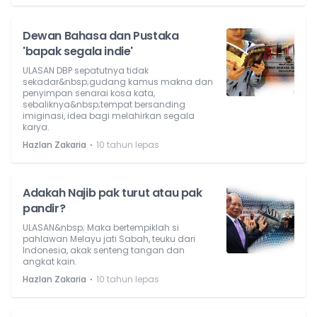
Dewan Bahasa dan Pustaka
'bapak segala indie'
ULASAN DBP sepatutnya tidak
sekadar&nbsp;gudang kamus makna dan
penyimpan senarai kosa kata,
sebaliknya&nbsp;tempat bersanding
imiginasi, idea bagi melahirkan segala
karya.
⋅
Hazlan Zakaria
10 tahun lepas
Adakah Najib pak turut atau pak
pandir?
ULASAN&nbsp; Maka bertempiklah si
pahlawan Melayu jati Sabah, teuku dari
Indonesia, akak senteng tangan dan
angkat kain.
⋅
Hazlan Zakaria
10 tahun lepas