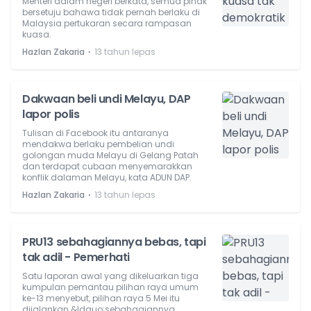
Menteri dalam negeri berkata, semua pihak
bersetuju bahawa tidak pernah berlaku di
Malaysia pertukaran secara rampasan
kuasa.
⋅
Hazlan Zakaria
13 tahun lepas
Dakwaan beli undi Melayu, DAP
lapor polis
Tulisan di Facebook itu antaranya
mendakwa berlaku pembelian undi
golongan muda Melayu di Gelang Patah
dan terdapat cubaan menyemarakkan
konflik dalaman Melayu, kata ADUN DAP.
⋅
Hazlan Zakaria
13 tahun lepas
PRU13 sebahagiannya bebas, tapi
tak adil - Pemerhati
Satu laporan awal yang dikeluarkan tiga
kumpulan pemantau pilihan raya umum
ke-13 menyebut, pilihan raya 5 Mei itu
dijalankan &ldquo;sebahagiannya