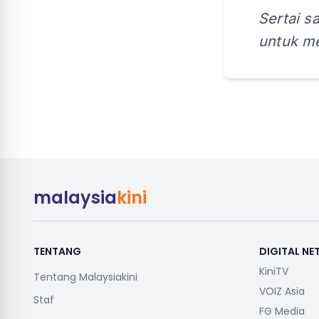
Sertai s
untuk me
malaysia
kini
TENTANG
DIGITAL N
KiniTV
Tentang Malaysiakini
VOIZ Asia
Staf
FG Media