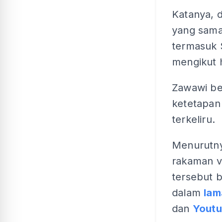
Katanya, d
yang sama
termasuk 
mengikut 
Zawawi be
ketetapan 
terkeliru.
Menurutny
rakaman v
tersebut b
dalam
la
dan
Yout