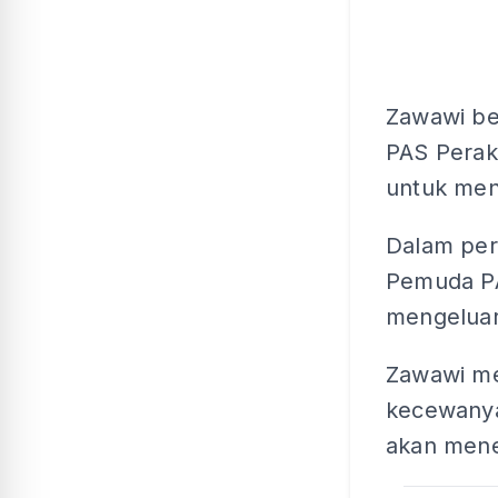
Zawawi be
PAS Perak
untuk me
Dalam per
Pemuda PA
mengeluar
Zawawi me
kecewanya
akan men