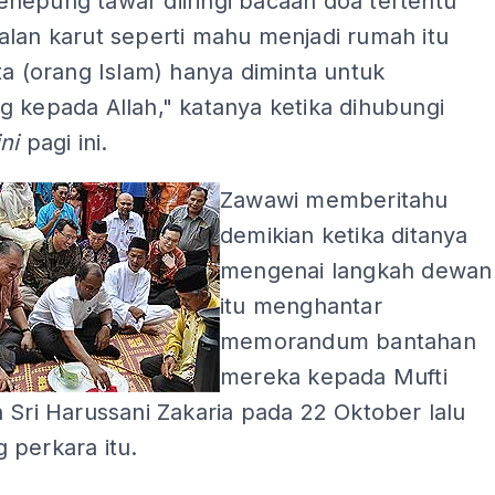
nepung tawar diiringi bacaan doa tertentu
alan karut seperti mahu menjadi rumah itu
ta (orang Islam) hanya diminta untuk
 kepada Allah," katanya ketika dihubungi
ini
pagi ini.
Zawawi memberitahu
demikian ketika ditanya
mengenai langkah dewan
itu menghantar
memorandum bantahan
mereka kepada Mufti
Sri Harussani Zakaria pada 22 Oktober lalu
 perkara itu.
ADS