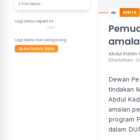
2 hari lepas
BERITA
Lagi berita seperti ini
Pemud
amalan
Lagi berita dari pengarang
Abdul Rahim Sabri
Abdul Rahim 
Diterbitkan
:
O
Dewan Pe
tindakan 
Abdul Kad
amalan pe
program P
dalam DUN