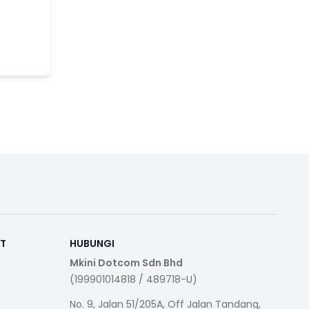
RT
HUBUNGI
Mkini Dotcom Sdn Bhd
(199901014818 / 489718-U)
No. 9, Jalan 51/205A, Off Jalan Tandang,