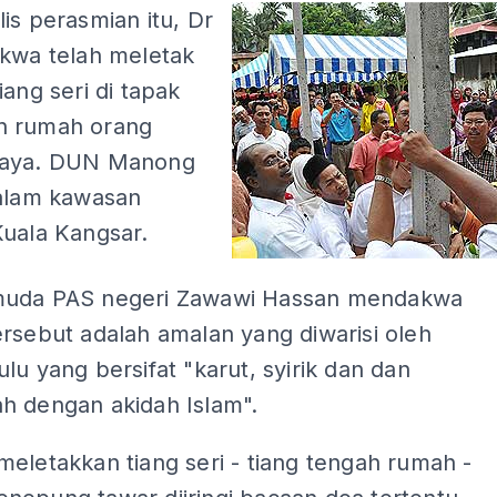
is perasmian itu, Dr
akwa telah meletak
iang seri di tapak
n rumah orang
paya. DUN Manong
dalam kawasan
Kuala Kangsar.
muda PAS negeri Zawawi Hassan mendakwa
rsebut adalah amalan yang diwarisi oleh
lu yang bersifat "karut, syirik dan dan
h dengan akidah Islam".
eletakkan tiang seri - tiang tengah rumah -