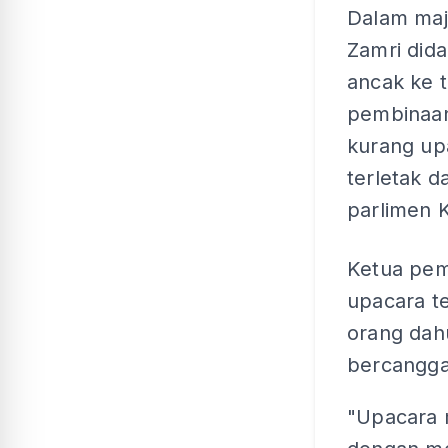
Dalam majl
Zamri did
ancak ke t
pembinaa
kurang u
terletak 
parlimen 
Ketua pe
upacara te
orang dahu
bercangga
"Upacara m