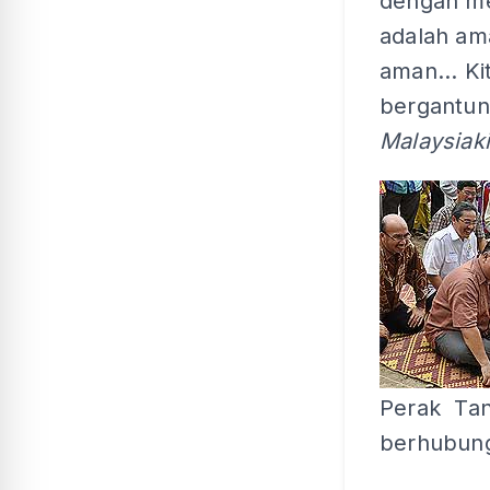
dengan me
adalah am
aman... Ki
bergantung
Malaysiak
Perak Tan 
berhubung