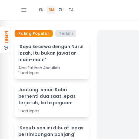
EN
BM
ZH
TA
Paling Popular
Terkini
MENU
‘Saya kecewa dengan Nurul
Izzah, itu bukan jawatan
main-main’
Aina Fatihah Abdullah
1 hari lepas
Jantung Ismail Sabri
berhenti dua saat lepas
terjatuh, kata peguam
1 hari lepas
'Keputusan ini dibuat lepas
pertimbangan panjang'