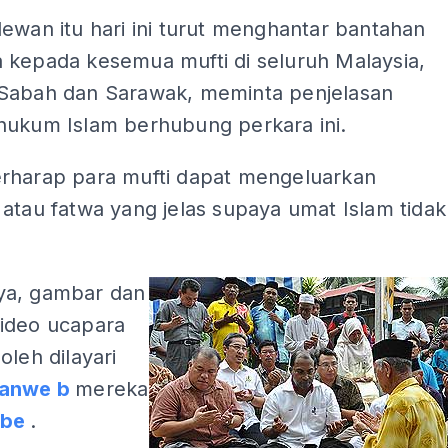
ewan itu hari ini turut menghantar bantahan
 kepada kesemua mufti di seluruh Malaysia,
Sabah dan Sarawak, meminta penjelasan
hukum Islam berhubung perkara ini.
rharap para mufti dapat mengeluarkan
atau fatwa yang jelas supaya umat Islam tidak
a, gambar dan
ideo ucapara
oleh dilayari
manwe
b
mereka
ube
.