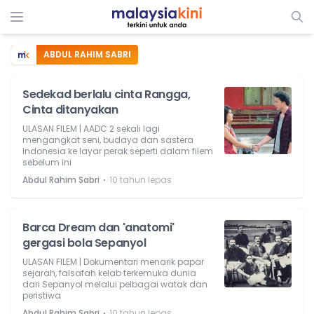
ABDUL RAHIM SABRI
Sedekad berlalu cinta Rangga,
Cinta ditanyakan
ULASAN FILEM | AADC 2 sekali lagi
mengangkat seni, budaya dan sastera
Indonesia ke layar perak seperti dalam filem
sebelum ini
⋅
Abdul Rahim Sabri
10 tahun lepas
Barca Dream dan 'anatomi'
gergasi bola Sepanyol
ULASAN FILEM | Dokumentari menarik papar
sejarah, falsafah kelab terkemuka dunia
dari Sepanyol melalui pelbagai watak dan
peristiwa
⋅
Abdul Rahim Sabri
10 tahun lepas