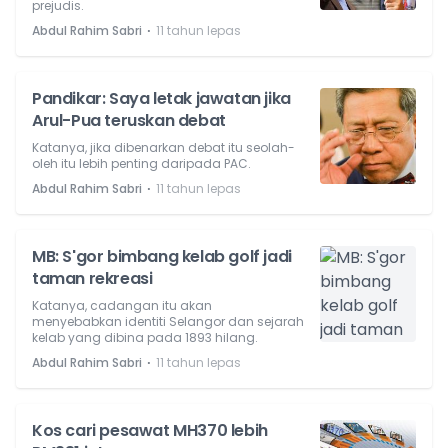
prejudis.
⋅
Abdul Rahim Sabri
11 tahun lepas
Pandikar: Saya letak jawatan jika
Arul-Pua teruskan debat
Katanya, jika dibenarkan debat itu seolah-
oleh itu lebih penting daripada PAC.
⋅
Abdul Rahim Sabri
11 tahun lepas
MB: S'gor bimbang kelab golf jadi
taman rekreasi
Katanya, cadangan itu akan
menyebabkan identiti Selangor dan sejarah
kelab yang dibina pada 1893 hilang.
⋅
Abdul Rahim Sabri
11 tahun lepas
Kos cari pesawat MH370 lebih