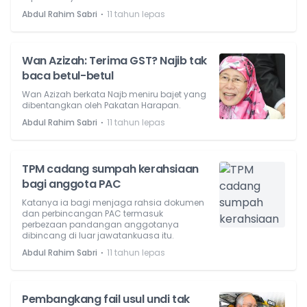
⋅
Abdul Rahim Sabri
11 tahun lepas
Wan Azizah: Terima GST? Najib tak
baca betul-betul
Wan Azizah berkata Najb meniru bajet yang
dibentangkan oleh Pakatan Harapan.
⋅
Abdul Rahim Sabri
11 tahun lepas
TPM cadang sumpah kerahsiaan
bagi anggota PAC
Katanya ia bagi menjaga rahsia dokumen
dan perbincangan PAC termasuk
perbezaan pandangan anggotanya
dibincang di luar jawatankuasa itu.
⋅
Abdul Rahim Sabri
11 tahun lepas
Pembangkang fail usul undi tak