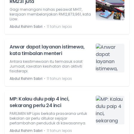
RM231 juta
Gagi menangani nahas pesawat MH17,
kerajaan membelanjakan RM12,873,961, kata
Liow.
⋅
Abdul Rahim Sabri
11 tahun lepas
Anwar dapat layanan istimewa,
kata timbalan menteri
Antara keistimewaan itu termasuk solat
Jumaat, rawatan kesihatan dan aktiviti
fisioterapi.
⋅
Abdul Rahim Sabri
11 tahun lepas
MP: Kalau dulu paip 4 inci,
sekarang perlu 24 inci
PARLIMEN MP Lipis berkata prasarana untuk
bekalan air perlu ditukar sejajar
pertambahan penduduk di kawasannya.
⋅
Abdul Rahim Sabri
11 tahun lepas