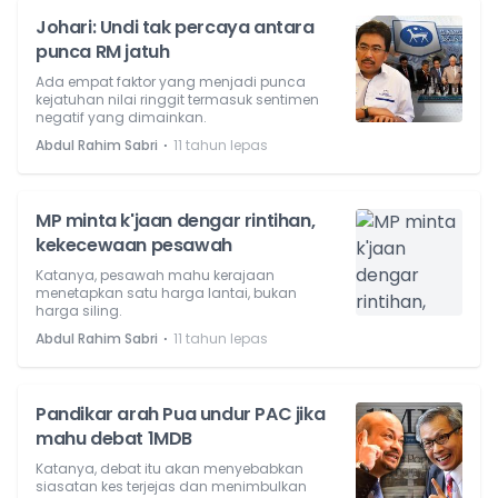
Johari: Undi tak percaya antara
punca RM jatuh
Ada empat faktor yang menjadi punca
kejatuhan nilai ringgit termasuk sentimen
negatif yang dimainkan.
⋅
Abdul Rahim Sabri
11 tahun lepas
MP minta k'jaan dengar rintihan,
kekecewaan pesawah
Katanya, pesawah mahu kerajaan
menetapkan satu harga lantai, bukan
harga siling.
⋅
Abdul Rahim Sabri
11 tahun lepas
Pandikar arah Pua undur PAC jika
mahu debat 1MDB
Katanya, debat itu akan menyebabkan
siasatan kes terjejas dan menimbulkan