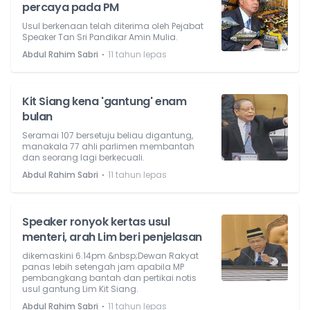
percaya pada PM
Usul berkenaan telah diterima oleh Pejabat
Speaker Tan Sri Pandikar Amin Mulia.
⋅
Abdul Rahim Sabri
11 tahun lepas
Kit Siang kena 'gantung' enam
bulan
Seramai 107 bersetuju beliau digantung,
manakala 77 ahli parlimen membantah
dan seorang lagi berkecuali.
⋅
Abdul Rahim Sabri
11 tahun lepas
Speaker ronyok kertas usul
menteri, arah Lim beri penjelasan
dikemaskini 6.14pm &nbsp;Dewan Rakyat
panas lebih setengah jam apabila MP
pembangkang bantah dan pertikai notis
usul gantung Lim Kit Siang.
⋅
Abdul Rahim Sabri
11 tahun lepas