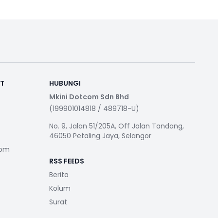
RT
HUBUNGI
Mkini Dotcom Sdn Bhd
(199901014818 / 489718-U)
No. 9, Jalan 51/205A, Off Jalan Tandang,
46050 Petaling Jaya, Selangor
com
RSS FEEDS
Berita
Kolum
Surat