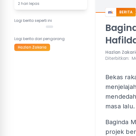
2 hari lepas
BERITA
Lagi berita seperti ini
Bagind
Hafild
Lagi berita dari pengarang
Hazlan Zakaria
Hazlan Zakar
Diterbitkan
:
Ma
Bekas raka
menjelaja
mendedahk
masa lalu.
Baginda M
projek be