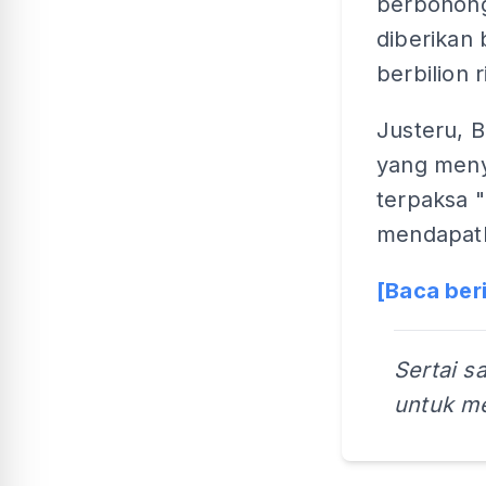
berbohong
diberikan 
berbilion r
Justeru, 
yang meny
terpaksa "
mendapat
[Baca ber
Sertai s
untuk me