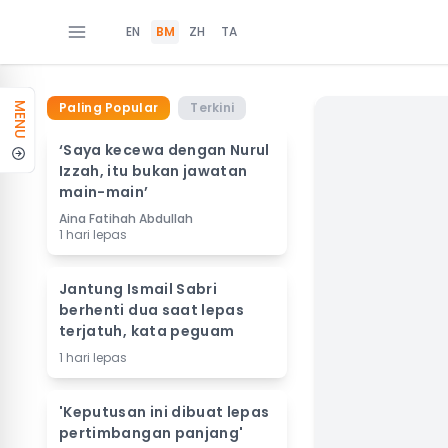
EN
BM
ZH
TA
Paling Popular
Terkini
MENU
‘Saya kecewa dengan Nurul
Izzah, itu bukan jawatan
main-main’
Aina Fatihah Abdullah
1 hari lepas
Jantung Ismail Sabri
berhenti dua saat lepas
terjatuh, kata peguam
1 hari lepas
'Keputusan ini dibuat lepas
pertimbangan panjang'