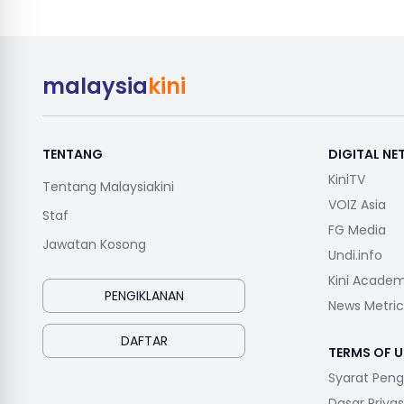
malaysia
kini
TENTANG
DIGITAL N
KiniTV
Tentang Malaysiakini
VOIZ Asia
Staf
FG Media
Jawatan Kosong
Undi.info
Kini Acade
PENGIKLANAN
News Metric
DAFTAR
TERMS OF U
Syarat Pen
Dasar Privas