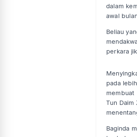
dalam kem
awal bulan 
Beliau ya
mendakwa,
perkara jik
Menyingka
pada lebi
membuat p
Tun Daim 
menentan
Baginda m