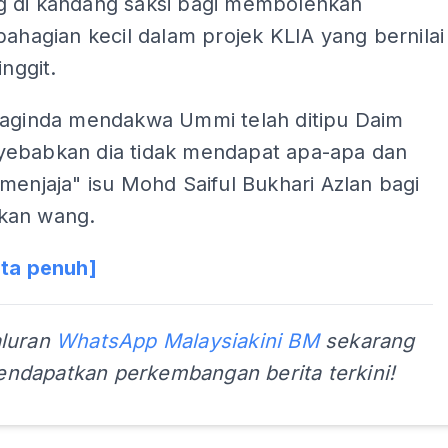
 di kandang saksi bagi membolehkan
bahagian kecil dalam projek KLIA yang bernilai
inggit.
Baginda mendakwa Ummi telah ditipu Daim
ebabkan dia tidak mendapat apa-apa dan
menjaja" isu Mohd Saiful Bukhari Azlan bagi
kan wang.
ita penuh]
aluran
WhatsApp Malaysiakini BM
sekarang
ndapatkan perkembangan berita terkini!