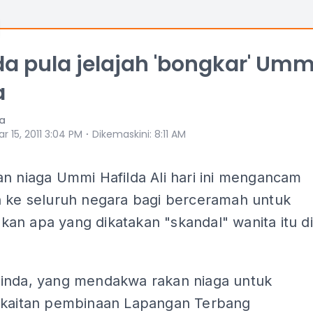
a pula jelajah 'bongkar' Umm
a
ia
⋅
r 15, 2011 3:04 PM
Dikemaskini
:
8:11 AM
n niaga Ummi Hafilda Ali hari ini mengancam
h ke seluruh negara bagi berceramah untuk
an apa yang dikatakan "skandal" wanita itu di
inda, yang mendakwa rakan niaga untuk
rkaitan pembinaan Lapangan Terbang