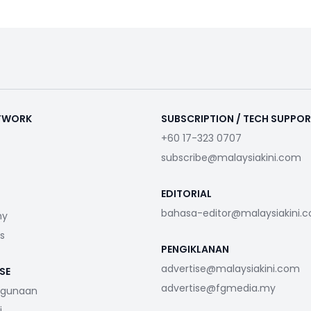
ETWORK
SUBSCRIPTION / TECH SUPPO
+60 17-323 0707
subscribe@malaysiakini.com
EDITORIAL
bahasa-editor@malaysiakini.
my
s
PENGIKLANAN
advertise@malaysiakini.com
SE
advertise@fgmedia.my
ggunaan
i