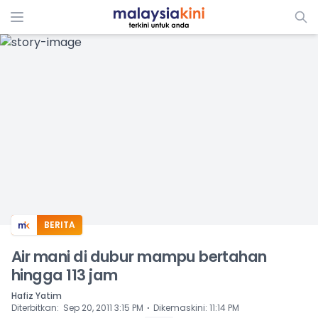
ADS
BERITA
Air mani di dubur mampu bertahan
hingga 113 jam
Hafiz Yatim
⋅
Diterbitkan
:
Sep 20, 2011 3:15 PM
Dikemaskini
:
11:14 PM