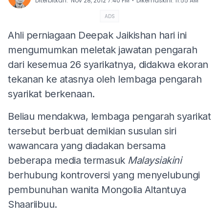
⋅
Diterbitkan
:
Nov 28, 2012 7:40 PM
Dikemaskini
:
11:55 AM
ADS
Ahli perniagaan Deepak Jaikishan hari ini
mengumumkan meletak jawatan pengarah
dari kesemua 26 syarikatnya, didakwa ekoran
tekanan ke atasnya oleh lembaga pengarah
syarikat berkenaan.
Beliau mendakwa, lembaga pengarah syarikat
tersebut berbuat demikian susulan siri
wawancara yang diadakan bersama
beberapa media termasuk
Malaysiakini
berhubung kontroversi yang menyelubungi
pembunuhan wanita Mongolia Altantuya
Shaariibuu.