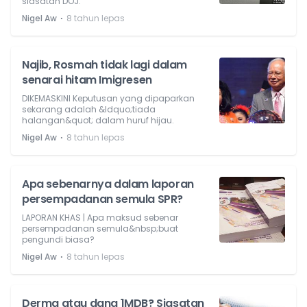
siasatan DOJ.
⋅
Nigel Aw
8 tahun lepas
Najib, Rosmah tidak lagi dalam
senarai hitam Imigresen
DIKEMASKINI Keputusan yang dipaparkan
sekarang adalah &ldquo;tiada
halangan&quot; dalam huruf hijau.
⋅
Nigel Aw
8 tahun lepas
Apa sebenarnya dalam laporan
persempadanan semula SPR?
LAPORAN KHAS | Apa maksud sebenar
persempadanan semula&nbsp;buat
pengundi biasa?
⋅
Nigel Aw
8 tahun lepas
Derma atau dana 1MDB? Siasatan