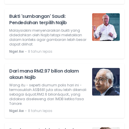
Bukti 'sumbangan' Saudi:
Pendedahan terpilih Najib
Malaysiakini menyenaraikan bukti yang
didedahkan oleh Najib tetapi meletakkan
dalam konteks agar gambaran lebih besar
dapat dilihat.
⋅
Nigel Aw
8 tahun lepas
Dari mana RM2.97 bilion dalam
akaun Najib
Wang itu - seperti diumum polis hari ini -
termasuklah AS$681 juta atau lebih dikenali
sebagai &quot;RM2.6 bilion&quot;, yang
didakwa diseleweng dari 1MDB ketika fasa
Tanore.
⋅
Nigel Aw
8 tahun lepas