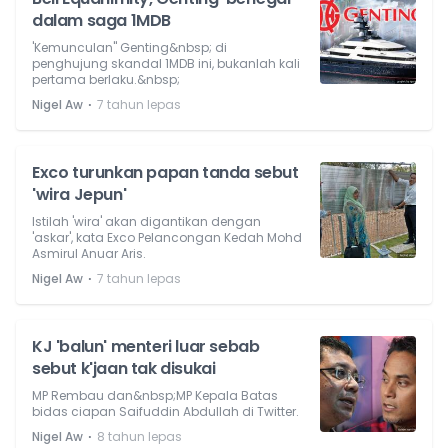
dalam saga 1MDB
'Kemunculan'' Genting&nbsp; di
penghujung skandal 1MDB ini, bukanlah kali
pertama berlaku.&nbsp;
⋅
Nigel Aw
7 tahun lepas
Exco turunkan papan tanda sebut
'wira Jepun'
Istilah 'wira' akan digantikan dengan
'askar', kata Exco Pelancongan Kedah Mohd
Asmirul Anuar Aris.
⋅
Nigel Aw
7 tahun lepas
KJ 'balun' menteri luar sebab
sebut k'jaan tak disukai
MP Rembau dan&nbsp;MP Kepala Batas
bidas ciapan Saifuddin Abdullah di Twitter.
⋅
Nigel Aw
8 tahun lepas