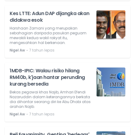
Kes LTTE: Adun DAP dijangka akan
didakwa esok
Harshaan Zamani yang merupakan
sebahagian daripada pasukan peguam
mewakili kedua wakil rakyat itu,
mengesahkan hal berkenaan.
⋅
Nigel Aw
7 tahun lepas
1MDB-IPIC: Walau risiko hilang
RM40b, k'jaan hantar perunding
kurang bersedia
Bekas pegawai khas Najib, Amhari Efendi
Nazaruddin dalam keterangannya berkata
dia dihantar seorang diri ke Abu Dhabi atas
arahan Najib.
⋅
Nigel Aw
7 tahun lepas
Beli Equanimity, Genting 'berlegar'