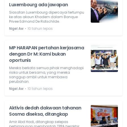
Luxembourg ada jawapan
Siasatan Luxembourg dipercayai tertumpu
ke atas akaun Khadem dalam Banque
Privee Edmond De Rotschilde.
⋅
Nigel Aw
10 tahun lepas
MP HARAPAN pertahan kerjasama
dengan Dr M: Kami bukan
oportunis
Mereka berkata semua pihak menghadapi
risiko untuk bersama, yang mereka
sanggup ambil untuk membawa
perubahan.
⋅
Nigel Aw
10 tahun lepas
Aktivis dedah dakwaan tahanan
Sosma diseksa, ditangkap
Amir Abd Hadi, ditangkap selepas
perhimpunan membantah TPPA berakhir