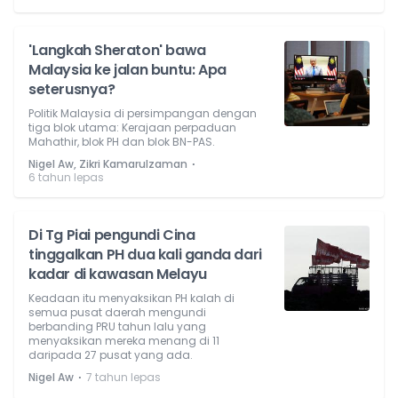
'Langkah Sheraton' bawa
Malaysia ke jalan buntu: Apa
seterusnya?
Politik Malaysia di persimpangan dengan
tiga blok utama: Kerajaan perpaduan
Mahathir, blok PH dan blok BN-PAS.
⋅
Nigel Aw, Zikri Kamarulzaman
6 tahun lepas
Di Tg Piai pengundi Cina
tinggalkan PH dua kali ganda dari
kadar di kawasan Melayu
Keadaan itu menyaksikan PH kalah di
semua pusat daerah mengundi
berbanding PRU tahun lalu yang
menyaksikan mereka menang di 11
daripada 27 pusat yang ada.
⋅
Nigel Aw
7 tahun lepas