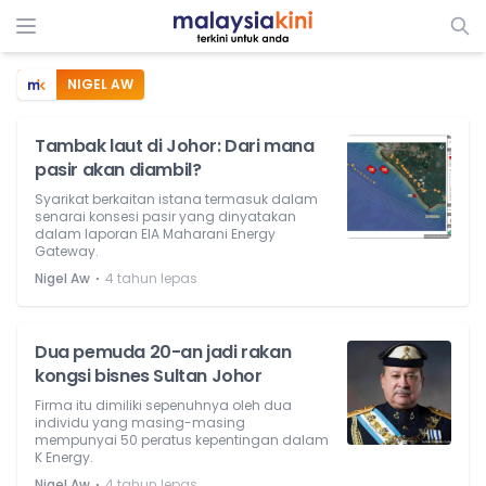
NIGEL AW
Tambak laut di Johor: Dari mana
pasir akan diambil?
Syarikat berkaitan istana termasuk dalam
senarai konsesi pasir yang dinyatakan
dalam laporan EIA Maharani Energy
Gateway.
⋅
Nigel Aw
4 tahun lepas
Dua pemuda 20-an jadi rakan
kongsi bisnes Sultan Johor
Firma itu dimiliki sepenuhnya oleh dua
individu yang masing-masing
mempunyai 50 peratus kepentingan dalam
K Energy.
⋅
Nigel Aw
4 tahun lepas