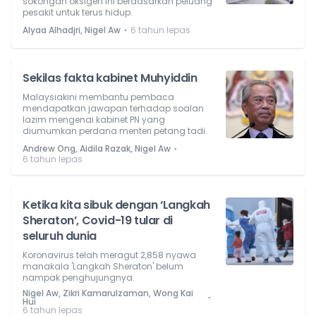
sokongan oksigen ini berdasarkan peluang
pesakit untuk terus hidup.
⋅
Alyaa Alhadjri, Nigel Aw
6 tahun lepas
Sekilas fakta kabinet Muhyiddin
Malaysiakini membantu pembaca
mendapatkan jawapan terhadap soalan
lazim mengenai kabinet PN yang
diumumkan perdana menteri petang tadi.
⋅
Andrew Ong, Aidila Razak, Nigel Aw
6 tahun lepas
Ketika kita sibuk dengan ‘Langkah
Sheraton’, Covid-19 tular di
seluruh dunia
Koronavirus telah meragut 2,858 nyawa
manakala 'Langkah Sheraton' belum
nampak penghujungnya.
Nigel Aw, Zikri Kamarulzaman, Wong Kai
⋅
Hui
6 tahun lepas