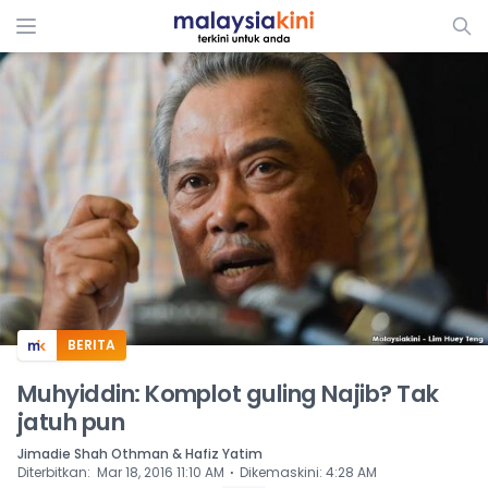
ADS
BERITA
Muhyiddin: Komplot guling Najib? Tak
jatuh pun
Jimadie Shah Othman & Hafiz Yatim
⋅
Diterbitkan
:
Mar 18, 2016 11:10 AM
Dikemaskini
:
4:28 AM