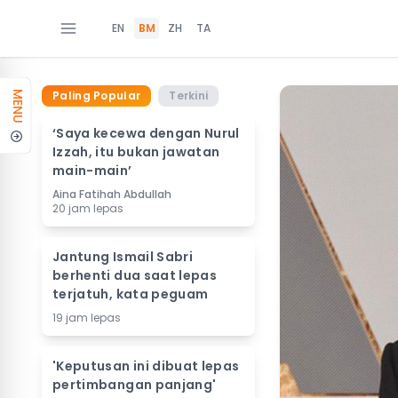
EN
BM
ZH
TA
Paling Popular
Terkini
MENU
‘Saya kecewa dengan Nurul
Izzah, itu bukan jawatan
main-main’
Aina Fatihah Abdullah
20 jam lepas
Jantung Ismail Sabri
berhenti dua saat lepas
terjatuh, kata peguam
19 jam lepas
'Keputusan ini dibuat lepas
pertimbangan panjang'