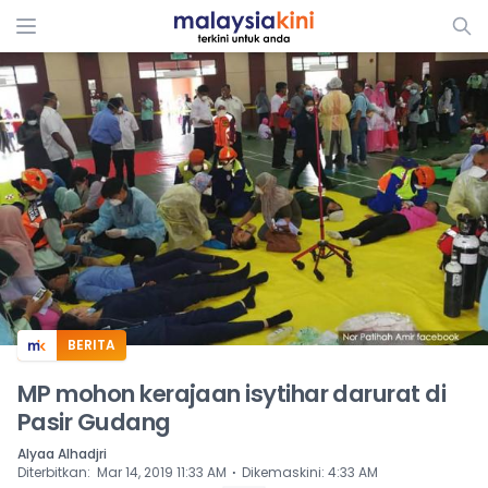
ADS
BERITA
MP mohon kerajaan isytihar darurat di
Pasir Gudang
Alyaa Alhadjri
⋅
Diterbitkan
:
Mar 14, 2019 11:33 AM
Dikemaskini
:
4:33 AM