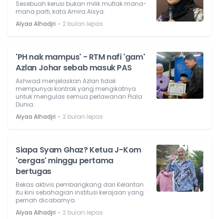
Sesebuah kerusi bukan milik mutlak mana-
mana parti, kata Amira Aisya.
⋅
Alyaa Alhadjri
2 bulan lepas
'PH nak mampus' - RTM nafi 'gam'
Azlan Johar sebab masuk PAS
Ashwad menjelaskan Azlan tidak
mempunyai kontrak yang mengikatnya
untuk mengulas semua perlawanan Piala
Dunia.
⋅
Alyaa Alhadjri
2 bulan lepas
Siapa Syam Ghaz? Ketua J-Kom
'cergas' minggu pertama
bertugas
Bekas aktivis pembangkang dari Kelantan
itu kini sebahagian institusi kerajaan yang
pernah dicabarnya.
⋅
Alyaa Alhadjri
2 bulan lepas