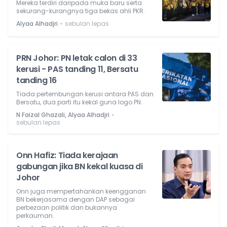
Mereka terdiri daripada muka baru serta
sekurang-kurangnya tiga bekas ahli PKR.
⋅
Alyaa Alhadjri
sebulan lepas
PRN Johor: PN letak calon di 33
kerusi - PAS tanding 11, Bersatu
tanding 16
Tiada pertembungan kerusi antara PAS dan
Bersatu, dua parti itu kekal guna logo PN.
⋅
N Faizal Ghazali, Alyaa Alhadjri
sebulan lepas
Onn Hafiz: Tiada kerajaan
gabungan jika BN kekal kuasa di
Johor
Onn juga mempertahankan keengganan
BN bekerjasama dengan DAP sebagai
perbezaan politik dan bukannya
perkauman.