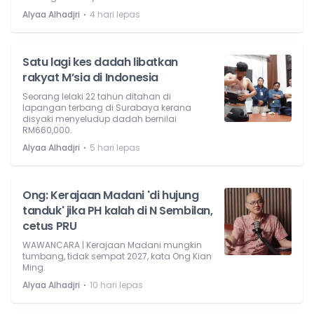
⋅
Alyaa Alhadjri
4 hari lepas
Satu lagi kes dadah libatkan
rakyat M’sia di Indonesia
Seorang lelaki 22 tahun ditahan di
lapangan terbang di Surabaya kerana
disyaki menyeludup dadah bernilai
RM660,000.
⋅
Alyaa Alhadjri
5 hari lepas
Ong: Kerajaan Madani 'di hujung
tanduk' jika PH kalah di N Sembilan,
cetus PRU
WAWANCARA | Kerajaan Madani mungkin
tumbang, tidak sempat 2027, kata Ong Kian
Ming.
⋅
Alyaa Alhadjri
10 hari lepas