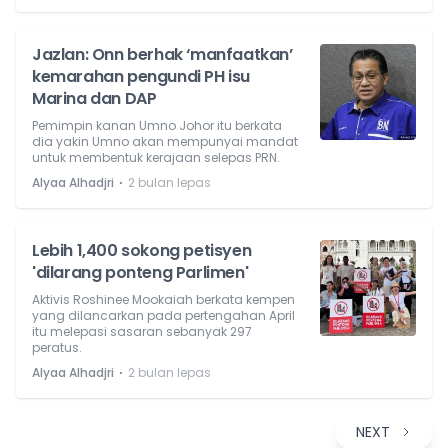
Jazlan: Onn berhak ‘manfaatkan’
kemarahan pengundi PH isu
Marina dan DAP
Pemimpin kanan Umno Johor itu berkata
dia yakin Umno akan mempunyai mandat
untuk membentuk kerajaan selepas PRN.
⋅
Alyaa Alhadjri
2 bulan lepas
Lebih 1,400 sokong petisyen
'dilarang ponteng Parlimen'
Aktivis Roshinee Mookaiah berkata kempen
yang dilancarkan pada pertengahan April
itu melepasi sasaran sebanyak 297
peratus.
⋅
Alyaa Alhadjri
2 bulan lepas
NEXT