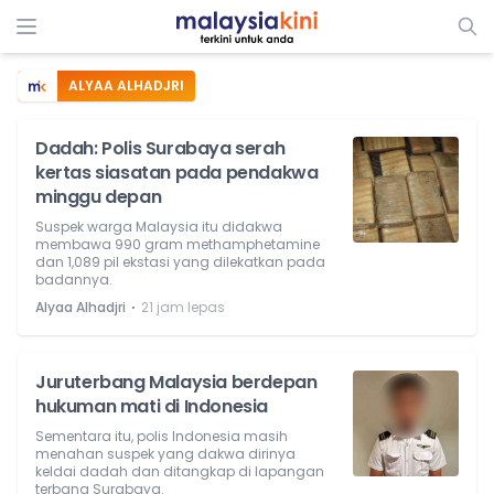
ALYAA ALHADJRI
Dadah: Polis Surabaya serah
kertas siasatan pada pendakwa
minggu depan
Suspek warga Malaysia itu didakwa
membawa 990 gram methamphetamine
dan 1,089 pil ekstasi yang dilekatkan pada
badannya.
⋅
Alyaa Alhadjri
21 jam lepas
Juruterbang Malaysia berdepan
hukuman mati di Indonesia
Sementara itu, polis Indonesia masih
menahan suspek yang dakwa dirinya
keldai dadah dan ditangkap di lapangan
terbang Surabaya.