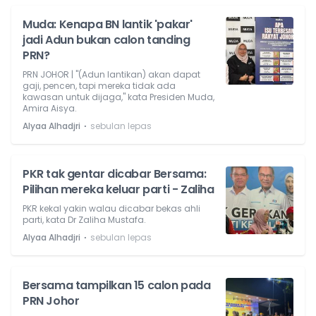
Muda: Kenapa BN lantik 'pakar'
jadi Adun bukan calon tanding
PRN?
PRN JOHOR | "(Adun lantikan) akan dapat
gaji, pencen, tapi mereka tidak ada
kawasan untuk dijaga," kata Presiden Muda,
Amira Aisya.
⋅
Alyaa Alhadjri
sebulan lepas
PKR tak gentar dicabar Bersama:
Pilihan mereka keluar parti - Zaliha
PKR kekal yakin walau dicabar bekas ahli
parti, kata Dr Zaliha Mustafa.
⋅
Alyaa Alhadjri
sebulan lepas
Bersama tampilkan 15 calon pada
PRN Johor