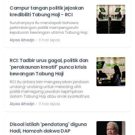
Campur tangan politik jejaskan
kredibiliti Tabung Haji - RCI
Suruhanjaya itu mendapati bahawa
pertimbangan politik mempengaruhi
keputusan kewangan utama Tabung Haji.
⋅
Alyaa Alhadjri
11 hari lepas
RCI: Tadbir urus gagal, politik dan
'perakaunan kreatif' punca krisis
kewangan Tabung Haji
RCI itu antara lain mengesyorkan pindaan
undang-undang untuk melarang ahli
politik memegang jawatan kepimpinan
dalam Tabung Haji atau anak syarikatnya.
⋅
Alyaa Alhadjri
11 hari lepas
Disoal istilah 'pendatang' diguna
Hadi, Hamzah dakwa DAP