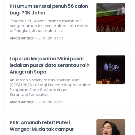
PH umum senarai penuh 56 calon
bagi PRN Johor
Pengerusi PH, Anwar Ibrahim membuat
pengumuman tersebut dalam satu majlis
di Tangkak, Johor malam ini.
⋅
Alyaa Alhadjri
2 bulan lepas
Laporan kerjasama Mkini pasal
ledakan pusat data serantau raih
Anugerah Sopa
Anugerah Society of Publishers in Asia
(SOPA) 2026 itu bagi Kecemerlangan dalam
Pelaporan Alam Sekitar kategori
Serantau/Tempatan.
⋅
Alyaa Alhadjri
2 bulan lepas
PKR, Amanah rebut Puteri
Wangsa: Muda tak campur