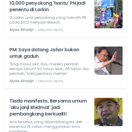
10,000 penyokong 'hantu' PN jadi
penentu di Larkin
Di Larkin, undi penyokong yang memilih PN
pada 2022 menjadi rebutan.
⋅
Alyaa Alhadjri
sebulan lepas
PM: Saya datang Johor bukan
untuk gaduh
"Bagi masa sikit. Dulu mereka perintah
berapa tahun? 60 tahun lebih. 65 tahun dia
perintah," kata perdana menteri.
⋅
Alyaa Alhadjri
sebulan lepas
Tiada manifesto, Bersama umum
'aku janji khidmat' jadi
pembangkang berkualiti
Ikrar tersebut, yang ditandatangani oleh
kesemua 15 calon, menggariskan lima
komitmen.