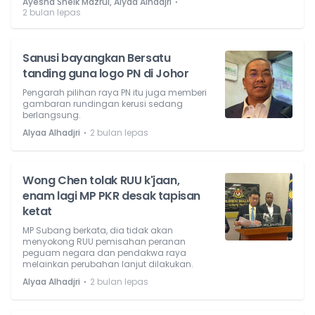
⋅
Ayesha Sheik Mazrul, Alyaa Alhadjri
2 bulan lepas
Sanusi bayangkan Bersatu
tanding guna logo PN di Johor
Pengarah pilihan raya PN itu juga memberi
gambaran rundingan kerusi sedang
berlangsung.
⋅
Alyaa Alhadjri
2 bulan lepas
Wong Chen tolak RUU k'jaan,
enam lagi MP PKR desak tapisan
ketat
MP Subang berkata, dia tidak akan
menyokong RUU pemisahan peranan
peguam negara dan pendakwa raya
melainkan perubahan lanjut dilakukan.
⋅
Alyaa Alhadjri
2 bulan lepas