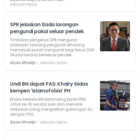
sebulan lepas
SPR jelaskan tiada larangan
pengundi pakai seluar pendek
Timbalan pengerusi SPR mengulas
dakwaan seorang pengundi dihalang
memasuki pusat mengundi bagi kerusi DUN
Skudai kerana berseluar pendek.
⋅
Alyaa Alhadjri
sebulan lepas
Undi BN dapat PAS: Khairy bidas
kempen 'Islamofobia' PH
Khairy berkata BN bertanding pada PRN
Johor ke-16 secara solo dan menolak
dakwaan yang mengaitkan gabungan itu
dengan PAS.
⋅
Alyaa Alhadjri
sebulan lepas