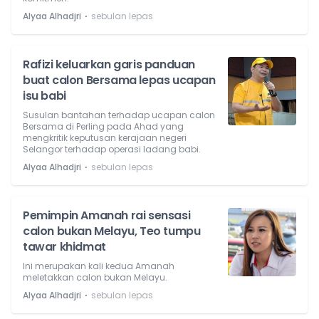
⋅
Alyaa Alhadjri
sebulan lepas
Rafizi keluarkan garis panduan
buat calon Bersama lepas ucapan
isu babi
Susulan bantahan terhadap ucapan calon
Bersama di Perling pada Ahad yang
mengkritik keputusan kerajaan negeri
Selangor terhadap operasi ladang babi.
⋅
Alyaa Alhadjri
sebulan lepas
Pemimpin Amanah rai sensasi
calon bukan Melayu, Teo tumpu
tawar khidmat
Ini merupakan kali kedua Amanah
meletakkan calon bukan Melayu.
⋅
Alyaa Alhadjri
sebulan lepas