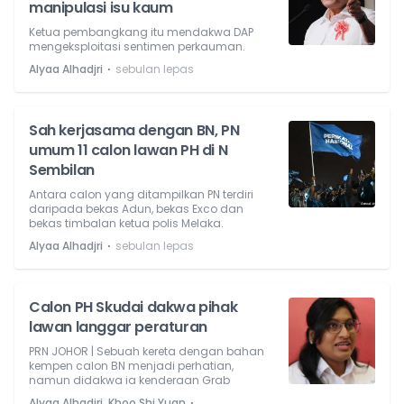
manipulasi isu kaum
Ketua pembangkang itu mendakwa DAP
mengeksploitasi sentimen perkauman.
⋅
Alyaa Alhadjri
sebulan lepas
Sah kerjasama dengan BN, PN
umum 11 calon lawan PH di N
Sembilan
Antara calon yang ditampilkan PN terdiri
daripada bekas Adun, bekas Exco dan
bekas timbalan ketua polis Melaka.
⋅
Alyaa Alhadjri
sebulan lepas
Calon PH Skudai dakwa pihak
lawan langgar peraturan
PRN JOHOR | Sebuah kereta dengan bahan
kempen calon BN menjadi perhatian,
namun didakwa ia kenderaan Grab
⋅
Alyaa Alhadjri, Khoo Shi Yuan