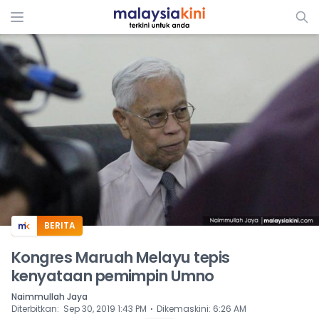
ADS
BERITA
Kongres Maruah Melayu tepis
kenyataan pemimpin Umno
Naimmullah Jaya
⋅
Diterbitkan
:
Sep 30, 2019 1:43 PM
Dikemaskini
:
6:26 AM