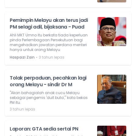
Pemimpin Melayu akan terus jadi
PM selagi adil, bijaksana - Puad
Ahli MKT Umno itu berkata tiada keperluan
pinda Perlembagaan Persekutuan bagi
mengehadkan jawatan perdana menteri
hanya untuk orang Melayu.
⋅
Haspaizi Zain
3 tahun lepas
Tolak perpaduan, pecahkan lagi
orang Melayu - sindir Dr M
"Akan bahagialah anak cucu Melayu
sebagai pengemis 'duit buta'," kata bekas
PM itu.
3 tahun lepas
Laporan: GTA sedia sertai PN