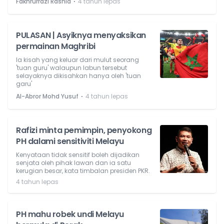
⋅
Fakhrurrazi Rashid
4 tahun lepas
PULASAN | Asyiknya menyaksikan
permainan Maghribi
Ia kisah yang keluar dari mulut seorang
'tuan guru' walaupun labun tersebut
selayaknya dikisahkan hanya oleh 'tuan
garu'
⋅
Al-Abror Mohd Yusuf
4 tahun lepas
Rafizi minta pemimpin, penyokong
PH dalami sensitiviti Melayu
Kenyataan tidak sensitif boleh dijadikan
senjata oleh pihak lawan dan ia satu
kerugian besar, kata timbalan presiden PKR.
4 tahun lepas
PH mahu robek undi Melayu