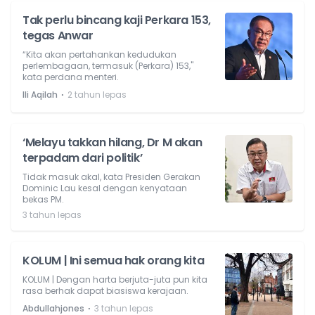
Tak perlu bincang kaji Perkara 153,
tegas Anwar
“Kita akan pertahankan kedudukan
perlembagaan, termasuk (Perkara) 153,"
kata perdana menteri.
⋅
Ili Aqilah
2 tahun lepas
‘Melayu takkan hilang, Dr M akan
terpadam dari politik’
Tidak masuk akal, kata Presiden Gerakan
Dominic Lau kesal dengan kenyataan
bekas PM.
3 tahun lepas
KOLUM | Ini semua hak orang kita
KOLUM | Dengan harta berjuta-juta pun kita
rasa berhak dapat biasiswa kerajaan.
⋅
Abdullahjones
3 tahun lepas