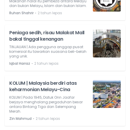
Makanan halal itu pembeza antara Melayu
dan bukan Melayu, Islam dan bukan Islam.
⋅
Ruhan Shahrir
2 tahun lepas
Peniaga sedih, risau Malakat Mall
bakal tinggal kenangan
TINJAUAN | Ada pengguna anggap pusat
komersial itu tawarkan suasana beli-belah
yang unik.
⋅
Iqbal Harraz
2 tahun lepas
KOLUM | Malaysia berdiri atas
keharmonian Melayu-Cina
KOLUM | Pada 1945, Datuk Onn Jaafar
berjaya menghalang pergaduhan besar
antara Bintang Tiga dan Selempang
Merah.
⋅
Zin Mahmud
2 tahun lepas