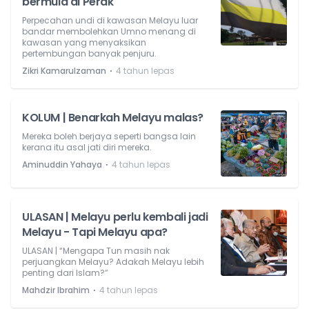
bermula di Perak
Perpecahan undi di kawasan Melayu luar
bandar membolehkan Umno menang di
kawasan yang menyaksikan
pertembungan banyak penjuru.
⋅
Zikri Kamarulzaman
4 tahun lepas
KOLUM | Benarkah Melayu malas?
Mereka boleh berjaya seperti bangsa lain
kerana itu asal jati diri mereka.
⋅
Aminuddin Yahaya
4 tahun lepas
ULASAN | Melayu perlu kembali jadi
Melayu - Tapi Melayu apa?
ULASAN | “Mengapa Tun masih nak
perjuangkan Melayu? Adakah Melayu lebih
penting dari Islam?”
⋅
Mahdzir Ibrahim
4 tahun lepas