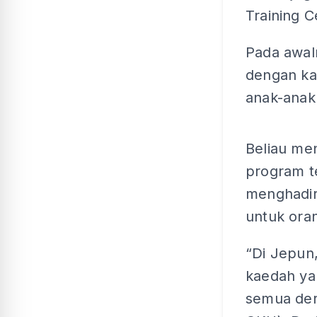
Training 
Pada awal
dengan ka
anak-anak 
Beliau m
program t
menghadir
untuk ora
“Di Jepun
kaedah ya
semua der