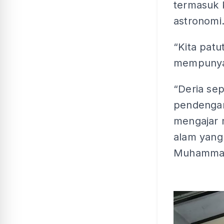
termasuk 
astronomi
“Kita pat
mempunyai
“Deria se
pendengar
mengajar 
alam yang 
Muhammad