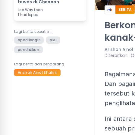
tewas di Chennah
BERITA
Lee Way Loon
1 hari lepas
Berko
Lagi berita seperti ini
kanak
apadilangit
oku
Arishah Ainol 
pendidikan
Diterbitkan
:
Oc
Lagi berita dari pengarang
Arishah Ainol Shahrir
Bagaimana
Dan bagai
tersebut 
penglihat
Ini antara
sebuah pr