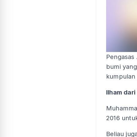
Pengasas 
bumi yang
kumpulan 
Ilham dar
Muhammad 
2016 untu
Beliau jug