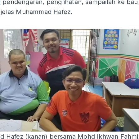
i pendengaran, penglihatan, sampailah ke bau
” jelas Muhammad Hafez.
 Hafez (kanan) bersama Mohd Ikhwan Fahmi