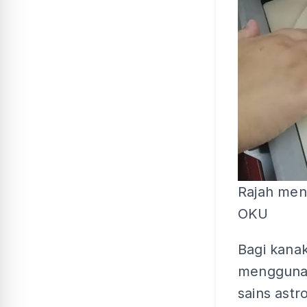
Rajah men
OKU
Bagi kana
menggunak
sains astr