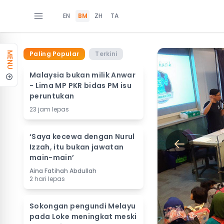
EN
BM
ZH
TA
Paling Popular
Terkini
MENU
Malaysia bukan milik Anwar
- Lima MP PKR bidas PM isu
peruntukan
23 jam lepas
‘Saya kecewa dengan Nurul
Izzah, itu bukan jawatan
main-main’
Aina Fatihah Abdullah
2 hari lepas
Sokongan pengundi Melayu
pada Loke meningkat meski