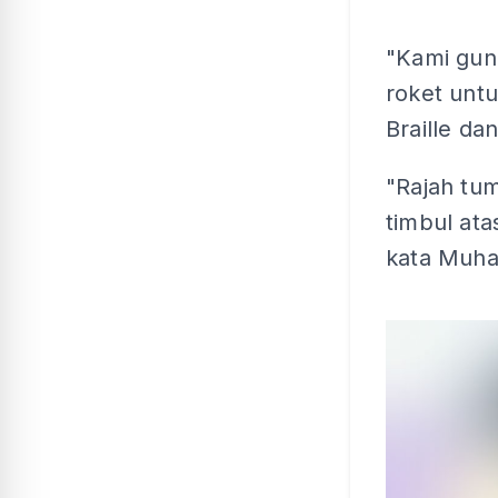
"Kami gun
roket untu
Braille da
"Rajah tum
timbul ata
kata Muha