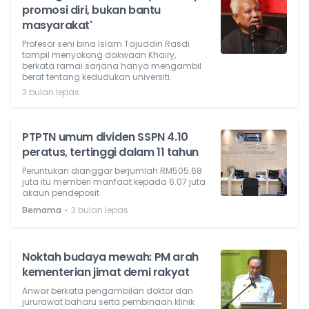
promosi diri, bukan bantu
masyarakat'
Profesor seni bina Islam Tajuddin Rasdi
tampil menyokong dakwaan Khairy,
berkata ramai sarjana hanya mengambil
berat tentang kedudukan universiti.
3 bulan lepas
PTPTN umum dividen SSPN 4.10
peratus, tertinggi dalam 11 tahun
Peruntukan dianggar berjumlah RM505.68
juta itu memberi manfaat kepada 6.07 juta
akaun pendeposit
⋅
Bernama
3 bulan lepas
Noktah budaya mewah: PM arah
kementerian jimat demi rakyat
Anwar berkata pengambilan doktor dan
jururawat baharu serta pembinaan klinik