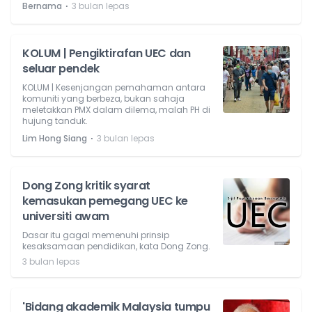
⋅
Bernama
3 bulan lepas
KOLUM | Pengiktirafan UEC dan
seluar pendek
KOLUM | Kesenjangan pemahaman antara
komuniti yang berbeza, bukan sahaja
meletakkan PMX dalam dilema, malah PH di
hujung tanduk.
⋅
Lim Hong Siang
3 bulan lepas
Dong Zong kritik syarat
kemasukan pemegang UEC ke
universiti awam
Dasar itu gagal memenuhi prinsip
kesaksamaan pendidikan, kata Dong Zong.
3 bulan lepas
'Bidang akademik Malaysia tumpu