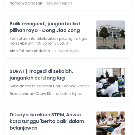
⋅
Nornajwa Ghazali
sebulan lepas
Balik mengundi, jangan boikot
pilihan raya - Dong Jiao Zong
Kenyataan itu dikeluarkan petang ini, tiga
hari sebelum PRN Johor, Sabtu ini.
⋅
Aina Fatihah Abdullah
sebulan lepas
SURAT | Tragedi di sekolah,
janganlah berulang lagi
Sekolah mesti selamat untuk kanak-kanak.
⋅
Buku Jalanan Chow Kit
sebulan lepas
Ditanya isu elaun STPM, Anwar
kata tunggu 'berita baik' dalam
belanjawan