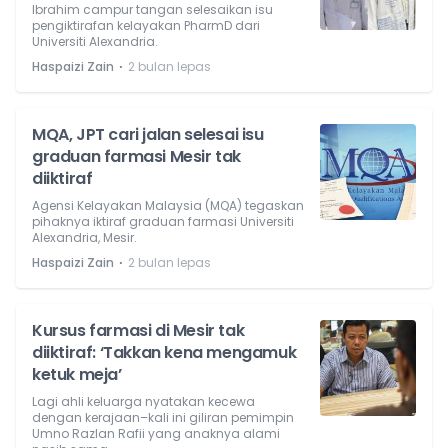
Ibrahim campur tangan selesaikan isu
pengiktirafan kelayakan PharmD dari
Universiti Alexandria.
⋅
Haspaizi Zain
2 bulan lepas
MQA, JPT cari jalan selesai isu
graduan farmasi Mesir tak
diiktiraf
Agensi Kelayakan Malaysia (MQA) tegaskan
pihaknya iktiraf graduan farmasi Universiti
Alexandria, Mesir.
⋅
Haspaizi Zain
2 bulan lepas
Kursus farmasi di Mesir tak
diiktiraf: ‘Takkan kena mengamuk
ketuk meja’
Lagi ahli keluarga nyatakan kecewa
dengan kerajaan–kali ini giliran pemimpin
Umno Razlan Rafii yang anaknya alami