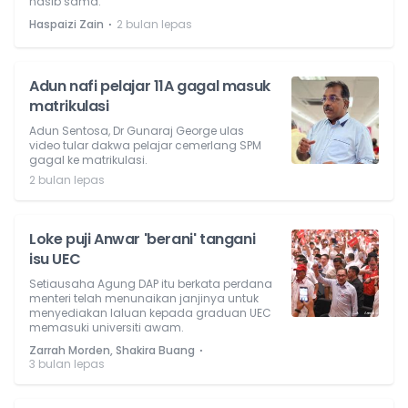
nasib sama.
⋅
Haspaizi Zain
2 bulan lepas
Adun nafi pelajar 11A gagal masuk
matrikulasi
Adun Sentosa, Dr Gunaraj George ulas
video tular dakwa pelajar cemerlang SPM
gagal ke matrikulasi.
2 bulan lepas
Loke puji Anwar 'berani' tangani
isu UEC
Setiausaha Agung DAP itu berkata perdana
menteri telah menunaikan janjinya untuk
menyediakan laluan kepada graduan UEC
memasuki universiti awam.
⋅
Zarrah Morden, Shakira Buang
3 bulan lepas