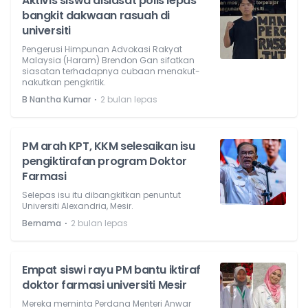
Aktivis siswa disiasat polis lepas
bangkit dakwaan rasuah di
universiti
Pengerusi Himpunan Advokasi Rakyat
Malaysia (Haram) Brendon Gan sifatkan
siasatan terhadapnya cubaan menakut-
nakutkan pengkritik.
⋅
B Nantha Kumar
2 bulan lepas
PM arah KPT, KKM selesaikan isu
pengiktirafan program Doktor
Farmasi
Selepas isu itu dibangkitkan penuntut
Universiti Alexandria, Mesir.
⋅
Bernama
2 bulan lepas
Empat siswi rayu PM bantu iktiraf
doktor farmasi universiti Mesir
Mereka meminta Perdana Menteri Anwar