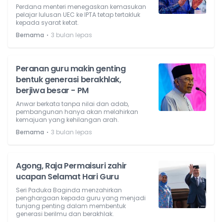
Perdana menteri menegaskan kemasukan
pelajar lulusan UEC ke IPTA tetap tertakluk
kepada syarat ketat.
⋅
Bernama
3 bulan lepas
Peranan guru makin genting
bentuk generasi berakhlak,
berjiwa besar - PM
Anwar berkata tanpa nilai dan adab,
pembangunan hanya akan melahirkan
kemajuan yang kehilangan arah.
⋅
Bernama
3 bulan lepas
Agong, Raja Permaisuri zahir
ucapan Selamat Hari Guru
Seri Paduka Baginda menzahirkan
penghargaan kepada guru yang menjadi
tunjang penting dalam membentuk
generasi berilmu dan berakhlak.