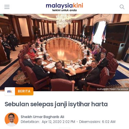
ADS
BERITA
Sebulan selepas janji isytihar harta
Sheikh Umar Bagharib Ali
⋅
Diterbitkan
:
Apr 12, 2020 2:02 PM
Dikemaskini
:
6:02 AM