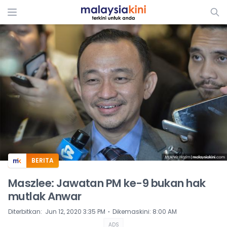
ADS
BERITA
Maszlee: Jawatan PM ke-9 bukan hak
mutlak Anwar
⋅
Diterbitkan
:
Jun 12, 2020 3:35 PM
Dikemaskini
:
8:00 AM
ADS