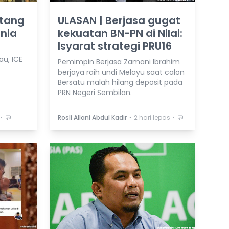
atang
ULASAN | Berjasa gugat
unia
kekuatan BN-PN di Nilai:
Isyarat strategi PRU16
au, ICE
Pemimpin Berjasa Zamani Ibrahim
berjaya raih undi Melayu saat calon
Bersatu malah hilang deposit pada
PRN Negeri Sembilan.
⋅
⋅
⋅
Rosli Allani Abdul Kadir
2 hari lepas