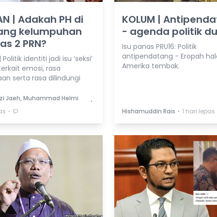
N | Adakah PH di
KOLUM | Antipend
ng kelumpuhan
- agenda politik d
as 2 PRN?
Isu panas PRU16: Politik
antipendatang - Eropah hal
Politik identiti jadi isu ‘seksi’
Amerika tembak.
erkait emosi, rasa
an serta rasa dilindungi
zi Jaeh, Muhammad Helmi
⋅
⋅
⋅
pas
Hishamuddin Rais
1 hari lepas