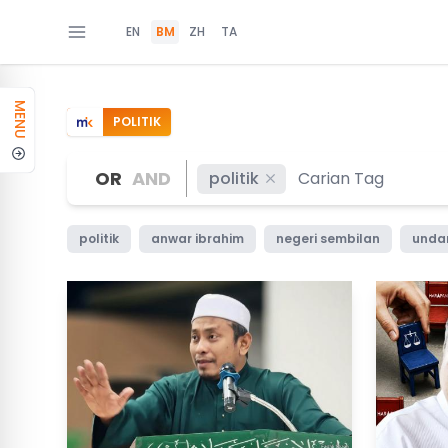
EN
BM
ZH
TA
MENU
POLITIK
OR
AND
politik
politik
anwar ibrahim
negeri sembilan
unda