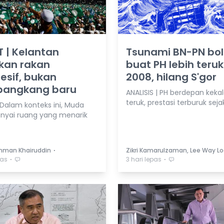
 | Kelantan
Tsunami BN-PN bo
kan rakan
buat PH lebih teruk
esif, bukan
2008, hilang S'gor
angkang baru
ANALISIS | PH berdepan keka
teruk, prestasi terburuk seja
 Dalam konteks ini, Muda
yai ruang yang menarik
⋅
hman Khairuddin
Zikri Kamarulzaman, Lee Way L
⋅
⋅
pas
3 hari lepas