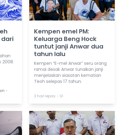
leh
Kempen emel PM:
 dari
Keluarga Beng Hock
tuntut janji Anwar dua
tahun lalu
lahan
k 2008.
Kempen “E-mel Anwar” seru orang
ramai desak Anwar tunaikan janji
menjelaskan siasatan kematian
Teoh selepas 17 tahun.
⋅
oon
⋅
3 hari lepas