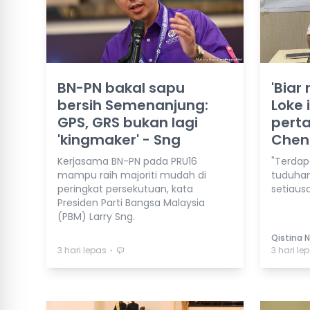
BN-PN bakal sapu
'Biar
bersih Semenanjung:
Loke
GPS, GRS bukan lagi
perta
'kingmaker' - Sng
Chen
Kerjasama BN-PN pada PRU16
"Terdap
mampu raih majoriti mudah di
tuduhan
peringkat persekutuan, kata
setiaus
Presiden Parti Bangsa Malaysia
(PBM) Larry Sng.
Qistina 
⋅
3 hari lepas
3 hari le