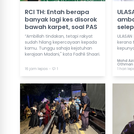
RCI TH: Entah berapa
ULASA
banyak lagi kes disorok
amba
bawah karpet, soal PAS
selep
“Ambillah tindakan, tetapi rakyat
ULASAN | 
sudah hilang kepercayaan kepada
kerana t
kamu. Tunggu sahaja kejatuhan
kepunya
kerajaan Madani," kata Fadhli Shaari.
Mohd Azi
Othman
⋅
16 jam lepas
1
1 hari le