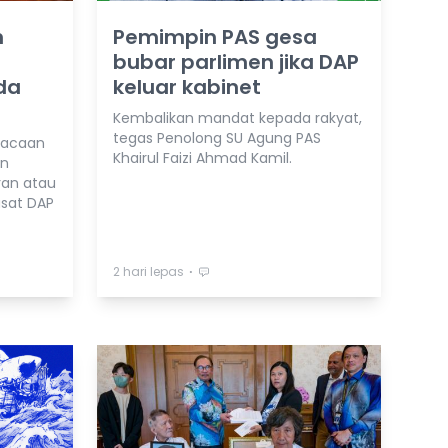
n
Pemimpin PAS gesa
bubar parlimen jika DAP
da
keluar kabinet
Kembalikan mandat kepada rakyat,
tegas Penolong SU Agung PAS
bacaan
Khairul Faizi Ahmad Kamil.
an
ran atau
usat DAP
⋅
2 hari lepas