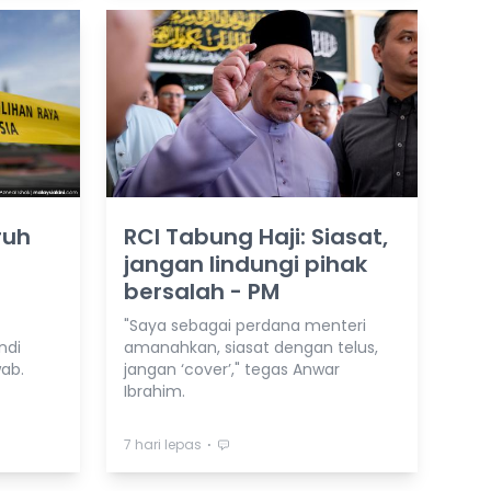
ruh
RCI Tabung Haji: Siasat,
jangan lindungi pihak
bersalah - PM
"Saya sebagai perdana menteri
ndi
amanahkan, siasat dengan telus,
ab.
jangan ‘cover’," tegas Anwar
Ibrahim.
⋅
7 hari lepas