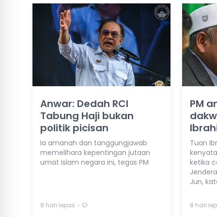
Anwar: Dedah RCI
PM a
Tabung Haji bukan
dakwa
politik picisan
Ibra
Ia amanah dan tanggungjawab
Tuan Ib
memelihara kepentingan jutaan
kenyata
umat Islam negara ini, tegas PM
ketika 
Jenderak
Jun, ka
⋅
8 hari lepas
8 hari le