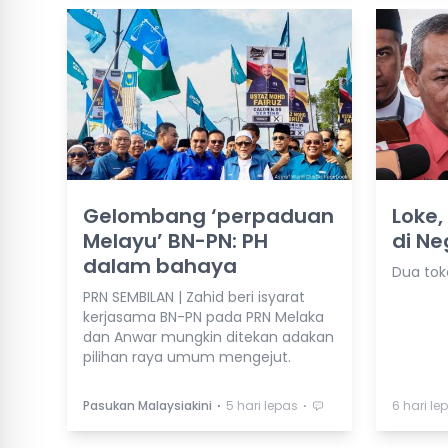
Gelombang ‘perpaduan
Loke,
Melayu’ BN-PN: PH
di Ne
dalam bahaya
Dua tok
PRN SEMBILAN | Zahid beri isyarat
kerjasama BN-PN pada PRN Melaka
dan Anwar mungkin ditekan adakan
pilihan raya umum mengejut.
⋅
⋅
Pasukan Malaysiakini
5 hari lepas
6 hari le