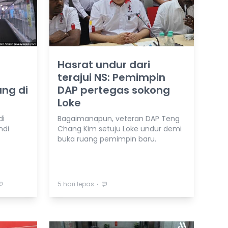
Hasrat undur dari
terajui NS: Pemimpin
ng di
DAP pertegas sokong
Loke
di
Bagaimanapun, veteran DAP Teng
ndi
Chang Kim setuju Loke undur demi
buka ruang pemimpin baru.
⋅
5 hari lepas