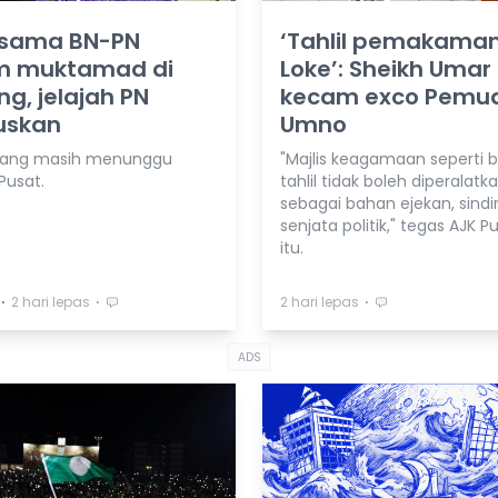
asama BN-PN
‘Tahlil pemakama
m muktamad di
Loke’: Sheikh Umar
g, jelajah PN
kecam exco Pemu
uskan
Umno
hang masih menunggu
"Majlis keagamaan seperti 
Pusat.
tahlil tidak boleh diperalatk
sebagai bahan ejekan, sindi
senjata politik," tegas AJK P
itu.
⋅
⋅
⋅
2 hari lepas
2 hari lepas
ADS