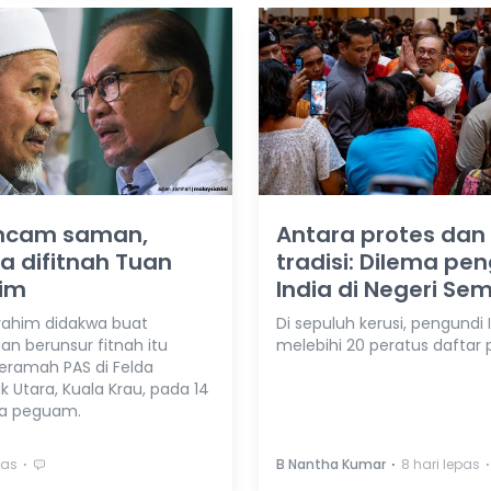
ncam saman,
Antara protes dan
 difitnah Tuan
tradisi: Dilema pe
him
India di Negeri Se
rahim didakwa buat
Di sepuluh kerusi, pengundi 
an berunsur fitnah itu
melebihi 20 peratus daftar 
ceramah PAS di Felda
 Utara, Kuala Krau, pada 14
ta peguam.
⋅
⋅
⋅
pas
B Nantha Kumar
8 hari lepas