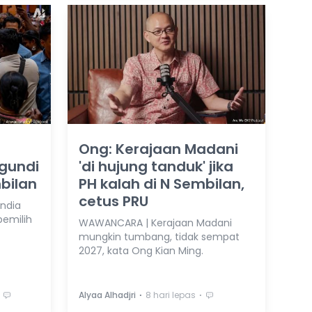
Ong: Kerajaan Madani
ngundi
'di hujung tanduk' jika
mbilan
PH kalah di N Sembilan,
cetus PRU
India
pemilih
WAWANCARA | Kerajaan Madani
mungkin tumbang, tidak sempat
2027, kata Ong Kian Ming.
⋅
⋅
Alyaa Alhadjri
8 hari lepas