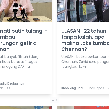
 mati putih tulang' -
ULASAN | 22 tahun
 imbau
tanpa kalah, apa
rungan getir di
makna Loke tumba
nah
Chennah?
at banyak fitnah (dan)
ULASAN | Ketika berkempen 
 tidak berasas," tegas
Chennah, Zahid seru pengu
aha agung DAP itu.
"bungkus" Loke.
⋅
Nadia Dzulqarnain
⋅
⋅
⋅
pas
Khoo Ying Hooi
5 hari lepas
ADS