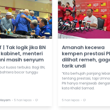
 | Tak logik jika BN
Amanah kecewa
 kabinet, menteri
kempen prestasi P
ni masih senyum
dilihat remeh, gag
tarik undi
but kuasa terbuka. Bagi BN,
bahtera bocor tunggu
“Kita berhujah panjang leba
tentang prestasi, tapi Umno
PN hanya menjawab dengan
kata Khalid Samad.
⋅
⋅
⋅
Hisyam
5 hari lepas
5 hari lepas