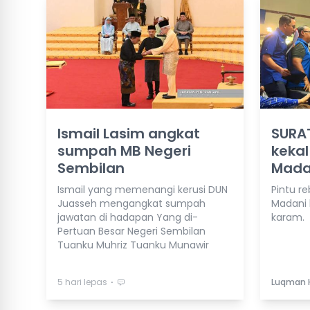
Ismail Lasim angkat
SURAT
sumpah MB Negeri
kekal
Sembilan
Mada
Ismail yang memenangi kerusi DUN
Pintu re
Juasseh mengangkat sumpah
Madani 
jawatan di hadapan Yang di-
karam.
Pertuan Besar Negeri Sembilan
Tuanku Muhriz Tuanku Munawir
⋅
5 hari lepas
Luqman 