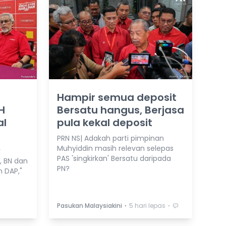
Hampir semua deposit
H
Bersatu hangus, Berjasa
al
pula kekal deposit
PRN NS| Adakah parti pimpinan
Muhyiddin masih relevan selepas
r
PAS 'singkirkan' Bersatu daripada
, BN dan
PN?
 DAP,"
⋅
⋅
Pasukan Malaysiakini
5 hari lepas