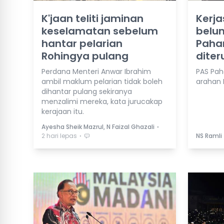
K'jaan teliti jaminan
Kerj
keselamatan sebelum
belu
hantar pelarian
Pahan
Rohingya pulang
diter
Perdana Menteri Anwar Ibrahim
PAS Pa
ambil maklum pelarian tidak boleh
arahan 
dihantar pulang sekiranya
menzalimi mereka, kata jurucakap
kerajaan itu.
⋅
Ayesha Sheik Mazrul, N Faizal Ghazali
⋅
2 hari lepas
NS Ramli