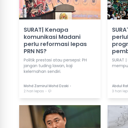
SURAT| Kenapa
SURAT
komunikasi Madani
perlu
perlu reformasi lepas
progr
PRN NS?
pemb
Politik prestasi atau persepsi: PH
SURAT |
jangan tuding lawan, kaji
mempun
kelemahan sendiri.
⋅
Mohd Zamirul Mohd Dzaki
Abdul Ra
⋅
2 hari lepas
3 hari le