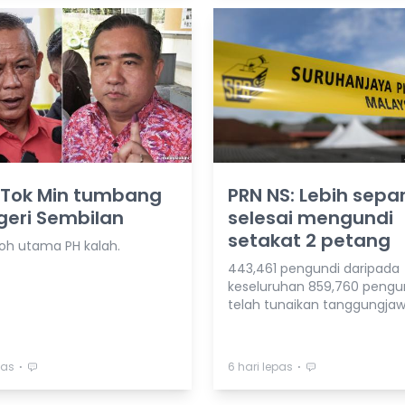
 Tok Min tumbang
PRN NS: Lebih sepa
geri Sembilan
selesai mengundi
setakat 2 petang
oh utama PH kalah.
443,461 pengundi daripada
keseluruhan 859,760 pengu
telah tunaikan tanggungjaw
⋅
⋅
pas
6 hari lepas