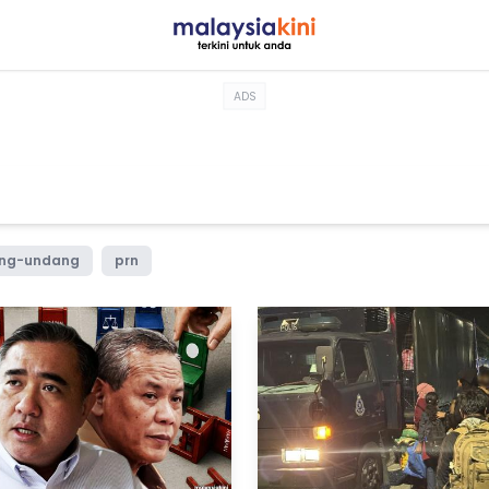
ADS
ng-undang
prn