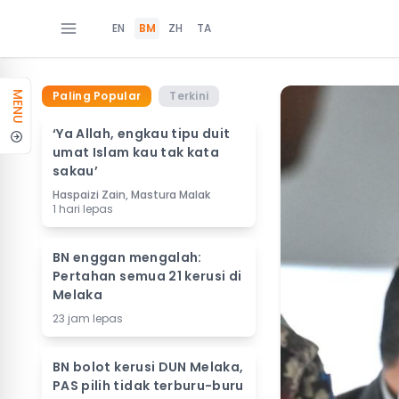
EN
BM
ZH
TA
Paling Popular
Terkini
MENU
‘Ya Allah, engkau tipu duit
umat Islam kau tak kata
sakau’
Haspaizi Zain, Mastura Malak
1 hari lepas
BN enggan mengalah:
Pertahan semua 21 kerusi di
Melaka
23 jam lepas
BN bolot kerusi DUN Melaka,
PAS pilih tidak terburu-buru