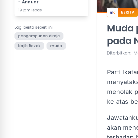
- Annuar
19 jam lepas
BERITA
Muda 
Lagi berita seperti ini
pengampunan diraja
pada N
Najib Razak
muda
Diterbitkan
:
M
Parti Ikat
menyatak
menolak 
ke atas b
Jawatankua
akan mene
terhadap N