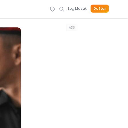
Log Masuk
Daftar
ADS