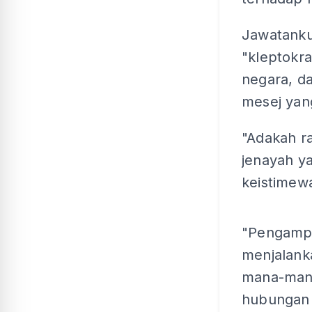
Jawatanku
"kleptokr
negara, d
mesej yan
"Adakah ra
jenayah y
keistimewa
"Pengampun
menjalan
mana-mana
hubungan 