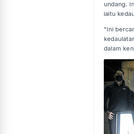
undang. I
iaitu ked
"Ini berca
kedaulata
dalam keny