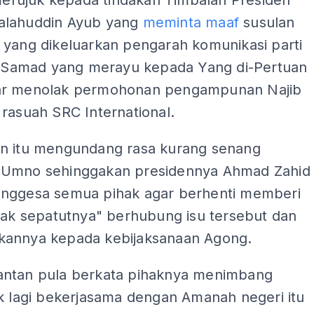
 merujuk kepada tindakan Timbalan Presiden
alahuddin Ayub yang
meminta maaf
susulan
 yang dikeluarkan pengarah komunikasi parti
id Samad yang merayu kepada Yang di-Pertuan
ar menolak permohonan pengampunan Najib
rasuah SRC International.
n itu mengundang rasa kurang senang
Umno sehinggakan presidennya Ahmad Zahid
nggesa semua pihak agar berhenti memberi
dak sepatutnya" berhubung isu tersebut dan
annya kepada kebijaksanaan Agong.
ntan pula berkata pihaknya menimbang
ak lagi bekerjasama dengan Amanah negeri itu