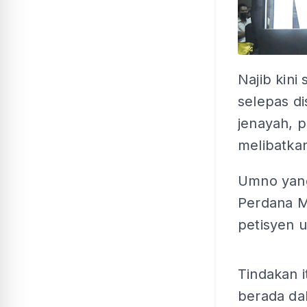
Najib kini
selepas d
jenayah, 
melibatka
Umno yang
Perdana M
petisyen 
Tindakan 
berada da