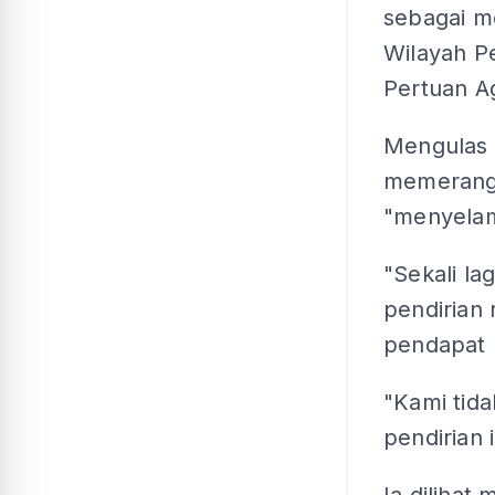
sebagai m
Wilayah P
Pertuan A
Mengulas 
memerang
"menyelam
"Sekali la
pendirian
pendapat p
"Kami tid
pendirian i