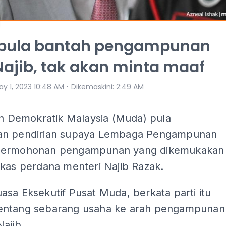
pula bantah pengampunan
ajib, tak akan minta maaf
⋅
ay 1, 2023 10:48 AM
Dikemaskini
:
2:49 AM
an Demokratik Malaysia (Muda) pula
an pendirian supaya Lembaga Pengampunan
permohonan pengampunan yang dikemukakan
ekas perdana menteri Najib Razak.
sa Eksekutif Pusat Muda, berkata parti itu
ntang sebarang usaha ke arah pengampunan
ajib.