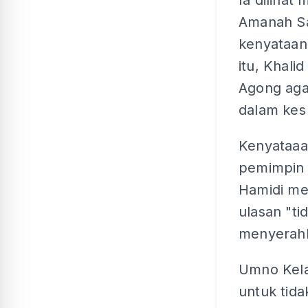
Ia dilihat
Amanah S
kenyataan
itu, Khal
Agong ag
dalam kes 
Kenyataaa
pemimpin 
Hamidi me
ulasan "ti
menyerahk
Umno Kela
untuk tid