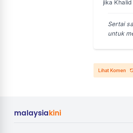
jika Khali
Sertai s
untuk me
Lihat Komen
malaysia
kini