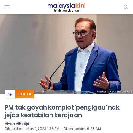
ADS
BERITA
PM tak goyah komplot 'pengigau' nak
jejas kestabilan kerajaan
Alyaa Alhadjri
⋅
Diterbitkan
:
May 1, 2023 1:36 PM
Dikemaskini
:
6:25 AM