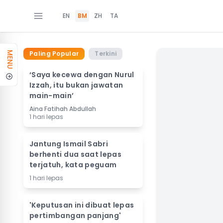
EN
BM
ZH
TA
Paling Popular
Terkini
MENU
‘Saya kecewa dengan Nurul
Izzah, itu bukan jawatan
main-main’
Aina Fatihah Abdullah
1 hari lepas
Jantung Ismail Sabri
berhenti dua saat lepas
terjatuh, kata peguam
1 hari lepas
'Keputusan ini dibuat lepas
pertimbangan panjang'