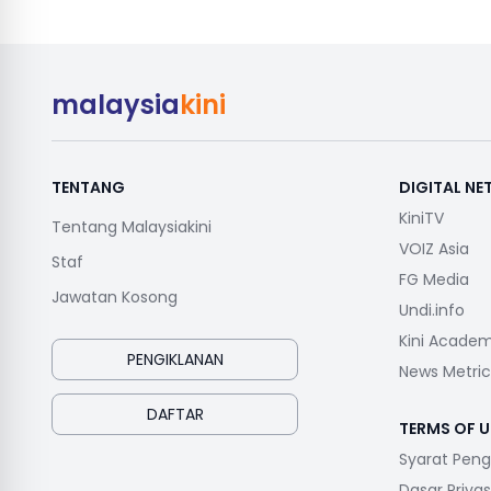
malaysia
kini
TENTANG
DIGITAL N
KiniTV
Tentang Malaysiakini
VOIZ Asia
Staf
FG Media
Jawatan Kosong
Undi.info
Kini Acade
PENGIKLANAN
News Metric
DAFTAR
TERMS OF U
Syarat Pen
Dasar Privas