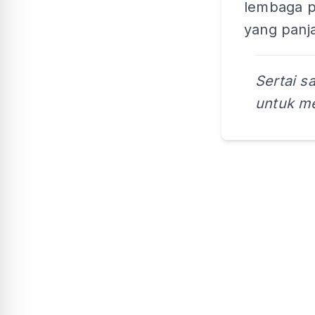
lembaga 
yang panj
Sertai s
untuk me