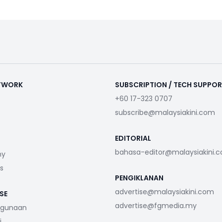
ETWORK
SUBSCRIPTION / TECH SUPPO
+60 17-323 0707
subscribe@malaysiakini.com
EDITORIAL
bahasa-editor@malaysiakini.
my
s
PENGIKLANAN
advertise@malaysiakini.com
SE
advertise@fgmedia.my
ggunaan
i