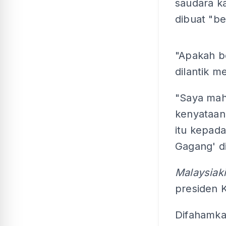
saudara k
dibuat "be
"Apakah b
dilantik m
"Saya mah
kenyataan
itu kepada
Gagang' di
Malaysiak
presiden 
Difahamka