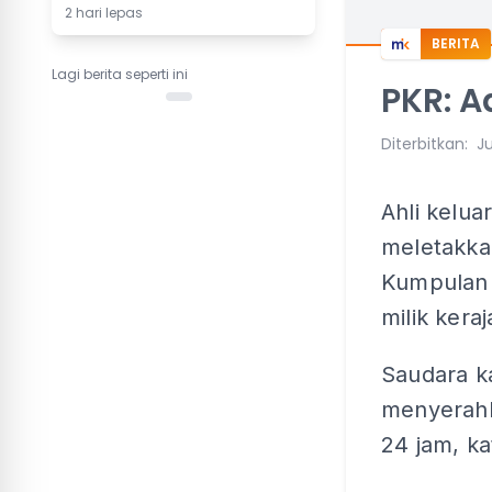
2 hari lepas
BERITA
Lagi berita seperti ini
PKR: A
Diterbitkan
:
J
Ahli kelua
meletakka
Kumpulan 
milik kera
Saudara k
menyerahk
24 jam, k