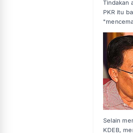
Tindakan a
PKR itu ba
"mencemar
Selain me
KDEB, men