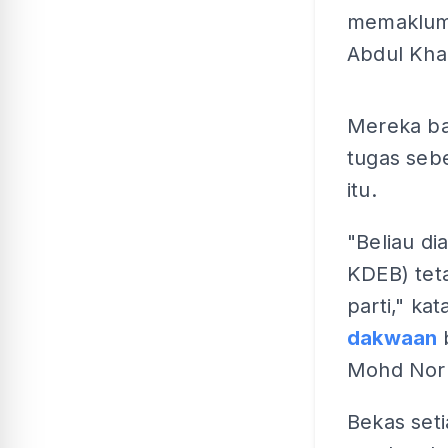
memaklumk
Abdul Khal
Mereka ba
tugas seb
itu.
"Beliau di
KDEB) tet
parti," k
dakwaan
Mohd Nor
Bekas seti