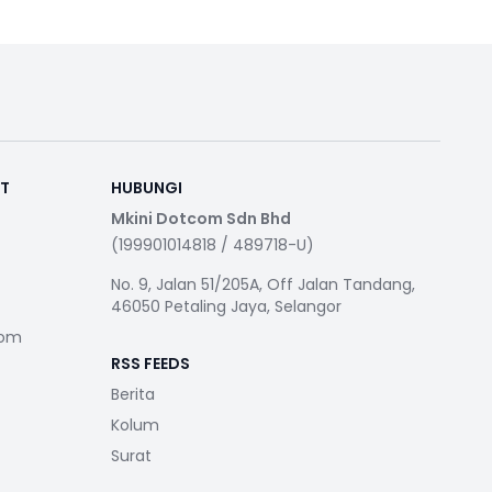
RT
HUBUNGI
Mkini Dotcom Sdn Bhd
(199901014818 / 489718-U)
No. 9, Jalan 51/205A, Off Jalan Tandang,
46050 Petaling Jaya, Selangor
com
RSS FEEDS
Berita
Kolum
Surat