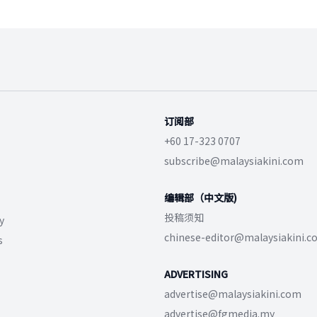
订阅部
+60 17-323 0707
subscribe@malaysiakini.com
编辑部（中文版)
投稿须知
y
chinese-editor@malaysiakini.
s
ADVERTISING
advertise@malaysiakini.com
advertise@fgmedia.my