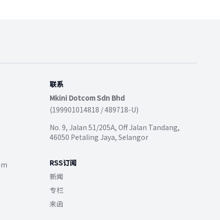
联系
Mkini Dotcom Sdn Bhd
(199901014818 / 489718-U)
No. 9, Jalan 51/205A, Off Jalan Tandang,
46050 Petaling Jaya, Selangor
RSS订阅
com
新闻
专栏
来函