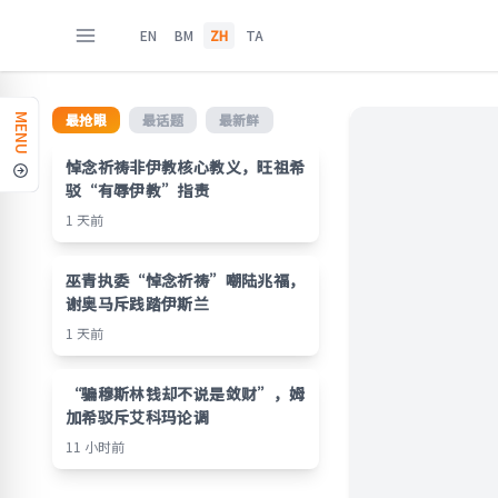
EN
BM
ZH
TA
最抢眼
最话题
最新鲜
MENU
悼念祈祷非伊教核心教义，旺祖希
驳“有辱伊教”指责
1 天前
巫青执委“悼念祈祷”嘲陆兆福，
谢奥马斥践踏伊斯兰
1 天前
“骗穆斯林钱却不说是敛财”，姆
加希驳斥艾科玛论调
11 小时前