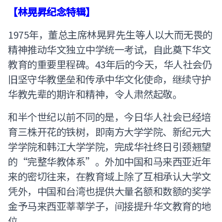
【林晃昇纪念特辑】
1975年，董总主席林晃昇先生等人以大而无畏的
精神推动华文独立中学统一考试，自此奠下华文
教育的重要里程碑。43年后的今天，华人社会仍
旧坚守华教堡垒和传承中华文化使命，继续守护
华教先辈的期许和精神，令人肃然起敬。
和半个世纪以前不同的是，今日华人社会已经培
育三株开花的铁树，即南方大学学院、新纪元大
学学院和韩江大学学院，完成华社终日引颈翘望
的“完整华教体系”。外加中国和马来西亚近年
来的密切往来，在教育域上除了互相承认大学文
凭外，中国和台湾也提供大量名额和数额的奖学
金予马来西亚莘莘学子，间接提升华文教育的地
位。