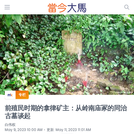
ADS
专栏
前殖民时期的拿律矿主：从岭南庙冢的同治
古墓谈起
白伟权
⋅
May 9, 2023 10:00 AM
更新
:
May 11, 2023 11:01 AM