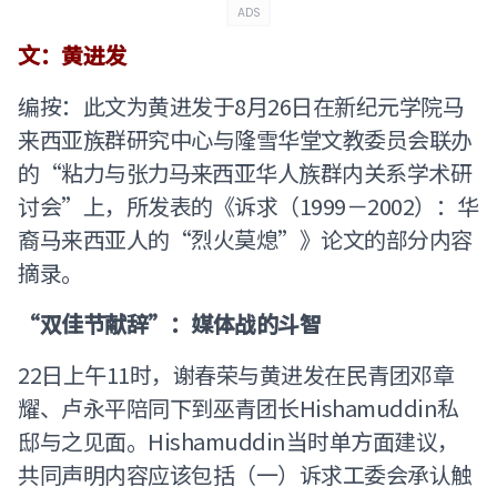
ADS
文：黄进发
编按：此文为黄进发于8月26日在新纪元学院马
来西亚族群研究中心与隆雪华堂文教委员会联办
的“粘力与张力――马来西亚华人族群内关系学术研
讨会”上，所发表的《诉求（1999－2002）：华
裔马来西亚人的“烈火莫熄”》论文的部分内容
摘录。
“双佳节献辞”：媒体战的斗智
22日上午11时，谢春荣与黄进发在民青团邓章
耀、卢永平陪同下到巫青团长Hishamuddin私
邸与之见面。Hishamuddin当时单方面建议，
共同声明内容应该包括（一）诉求工委会承认触