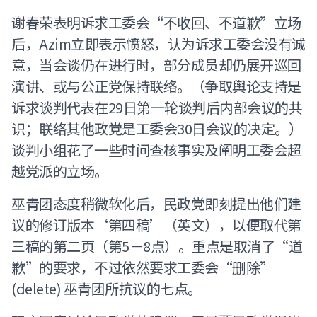
谢春荣表明诉求工委会“不收回、不道歉”立场
后，Azim立即表示愤怒，认为诉求工委会没有诚
意，当会谈仍在进行时，部分成员却仍展开巡回
演讲、或与公正党保持联络。（争取舆论支持是
诉求谈判代表在29日第一轮谈判后内部会议的共
识；联络其他政党是工委会30日会议的决定。）
谈判小组花了一些时间查核事实及阐明工委会超
越党派的立场。
巫青团态度稍微软化后，民政党即刻提出他们建
议的修订版本‘第四稿’（英文），以便取代第
三稿的第二页（第5－8点）。重点是取消了“道
歉”的要求，不过依然要求工委会“删除”
(delete) 巫青团所抗议的七点。