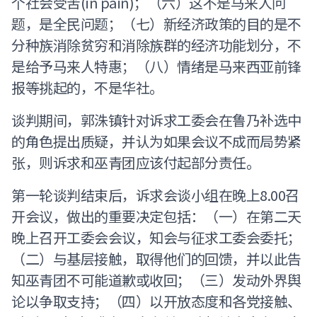
个社会受苦(in pain)；（六）这不是马来人问
题，是全民问题；（七）新经济政策的目的是不
分种族消除贫穷和消除族群的经济功能划分，不
是给予马来人特惠；（八）情绪是马来西亚前锋
报等挑起的，不是华社。
谈判期间，郭洙镇针对诉求工委会在鲁乃补选中
的角色提出质疑，并认为如果会议不成而局势紧
张，则诉求和巫青团应该付起部分责任。
第一轮谈判结束后，诉求会谈小组在晚上8.00召
开会议，做出的重要决定包括：（一）在第二天
晚上召开工委会会议，知会与征求工委会委托；
（二）与基层接触，取得他们的回馈，并以此告
知巫青团不可能道歉或收回；（三）发动外界舆
论以争取支持；（四）以开放态度和各党接触、