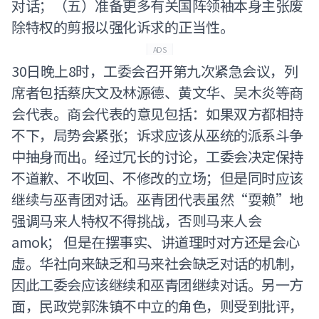
对话；（五）准备更多有关国阵领袖本身主张废
除特权的剪报以强化诉求的正当性。
ADS
30日晚上8时，工委会召开第九次紧急会议，列
席者包括蔡庆文及林源德、黄文华、吴木炎等商
会代表。商会代表的意见包括：如果双方都相持
不下，局势会紧张；诉求应该从巫统的派系斗争
中抽身而出。经过冗长的讨论，工委会决定保持
不道歉、不收回、不修改的立场；但是同时应该
继续与巫青团对话。巫青团代表虽然“耍赖”地
强调马来人特权不得挑战，否则马来人会
amok； 但是在摆事实、讲道理时对方还是会心
虚。华社向来缺乏和马来社会缺乏对话的机制，
因此工委会应该继续和巫青团继续对话。另一方
面，民政党郭洙镇不中立的角色，则受到批评，