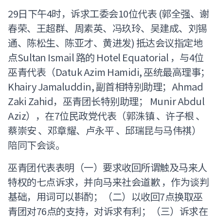
29日下午4时，诉求工委会10位代表 (郭全强、谢
春荣、王超群、周素英、冯玖玲、吴建成、刘锡
通、陈松生、陈亚才、黄进发) 抵达会议指定地
点Sultan Ismail 路的 Hotel Equatorial ，与4位
巫青代表（Datuk Azim Hamidi, 巫统最高理事；
Khairy Jamaluddin, 副首相特别助理；Ahmad
Zaki Zahid，巫青团长特别助理； Munir Abdul
Aziz），在7位民政党代表（郭洙镇 、许子根 、
蔡崇安 、邓章耀、卢永平 、邱瑞昆与马伟祺）
陪同下会谈。
巫青团代表表明（一）要求收回所谓触及马来人
特权的七点诉求，并向马来社会道歉 ，作为谈判
基础，用词可以斟酌；（二）以收回7点换取巫
青团对76点的支持，对诉求有利；（三）诉求在