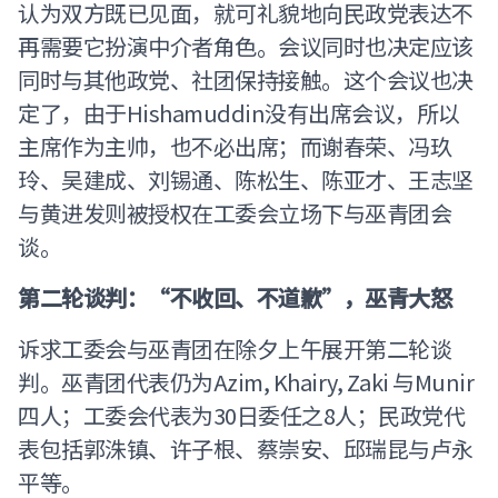
认为双方既已见面，就可礼貌地向民政党表达不
再需要它扮演中介者角色。会议同时也决定应该
同时与其他政党、社团保持接触。这个会议也决
定了，由于Hishamuddin没有出席会议，所以
主席作为主帅，也不必出席；而谢春荣、冯玖
玲、吴建成、刘锡通、陈松生、陈亚才、王志坚
与黄进发则被授权在工委会立场下与巫青团会
谈。
第二轮谈判：“不收回、不道歉”，巫青大怒
诉求工委会与巫青团在除夕上午展开第二轮谈
判。巫青团代表仍为Azim, Khairy, Zaki 与Munir
四人；工委会代表为30日委任之8人；民政党代
表包括郭洙镇、许子根、蔡崇安、邱瑞昆与卢永
平等。