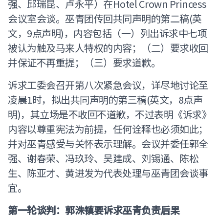
强、邱瑞昆、卢永平）在Hotel Crown Princess
会议室会谈。巫青团传回共同声明的第二稿(英
文，9点声明)，内容包括（一）列出诉求中七项
被认为触及马来人特权的内容；（二）要求收回
并保证不再重提；（三）要求道歉。
诉求工委会召开第八次紧急会议，详尽地讨论至
凌晨1时，拟出共同声明的第三稿(英文，8点声
明)，其立场是不收回不道歉，不过表明《诉求》
内容以尊重宪法为前提，任何诠释也必须如此；
并对巫青感受与关怀表示理解。会议并委任郭全
强、谢春荣、冯玖玲、吴建成、刘锡通、陈松
生、陈亚才、黄进发为代表处理与巫青团会谈事
宜。
第一轮谈判：郭洙镇要诉求巫青负责后果