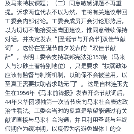
及马来特权课题；（二）同意敏感课题不再重
提。诉求两位代表不以为然，惟将有关建议带回
工委会内部讨论。工委会成员开会讨论形势后，
以为切切不能接受巫青团建议，惟同意继续保持
对话，并决定发表“[圣诞节与开斋节]双佳节献
词”。这份在圣诞节前夕发表的“双佳节献
辞”，表明工委会支持联邦宪法第153条（马来
人与沙砂土著特别地位），只是要求“扶弱政策
应该有监督与制衡机制，以确保不会被滥用，以
至真正需要扶助者求助无门”。 这是自林连玉先
生在1956年《马来前锋报》发表开斋节献词后，
44年来华团领袖第一次皆节庆向马来社会表达政
治性看法。工委会当时的盘算是希望能通过有关
献词直接与马来社会沟通，并且利用圣诞与年终
假期作为缓冲期，以度假为名避免媒体上的交