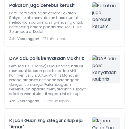
Pakatan juga berebut kerusi?
Parti-parti gabungan dalam Pakatan
Rakyat telah menyatakan hasrat untuk
meletakkan calon masing-masing untuk
bertanding dalam pilihanraya kecil Bukit
Selambau di Kedah.
⋅
Athi Veeranggan
17 tahun lepas
DAP adu polis kenyataan Mukhriz
Pemuda DAP (Dapsy) Pulau Pinang hari ini
membuat laporan polis terhadap Ahli
Parlimen Jerlun, Datuk Mukhriz Mahathir
kerana didakwa bertindak bercanggah
dengan semangat Perlembagaan
Persekutuan apabila menyarankan supaya
sekolah vernakular di negara ini ditutup.
⋅
Athi Veeranggan
18 tahun lepas
K'jaan Guan Eng ditegur silap eja
'Amar'