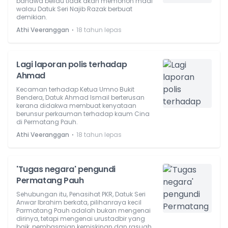
bahawa beliau tidak akan memohon maaf
walau Datuk Seri Najib Razak berbuat
demikian.
⋅
Athi Veeranggan
18 tahun lepas
Lagi laporan polis terhadap
Ahmad
Kecaman terhadap Ketua Umno Bukit
Bendera, Datuk Ahmad Ismail berterusan
kerana didakwa membuat kenyataan
berunsur perkauman terhadap kaum Cina
di Permatang Pauh.
⋅
Athi Veeranggan
18 tahun lepas
'Tugas negara' pengundi
Permatang Pauh
Sehubungan itu, Penasihat PKR, Datuk Seri
Anwar Ibrahim berkata, pilihanraya kecil
Parmatang Pauh adalah bukan mengenai
dirinya, tetapi mengenai urustadbir yang
baik, pembasmian kemiskinan dan rasuah