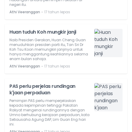
negeri itu.
⋅
Athi Veeranggan
17 tahun lepas
Huan tuduh Koh mungkir janji
Naib Presiden Gerakan, Huan Cheng Guan
menuduhkan presiden parti itu, Tan Sri Dr
Koh Tsu Koon memungkiri janjinya untuk
hanya menggantung keahliannya selama
enam bulan sahaja.
⋅
Athi Veeranggan
17 tahun lepas
PAS perlu perjelas rundingan
k'jaan perpaduan
Pemimpin PAS perlu memperjelaskan
kepada kepimpinan tertinggi Pakatan
Rakyat mengenai rundingannya dengan
Umno berhubung kerajaan perpaduan, kata
Setiausaha Agung DAP, Lim Guan Eng hari
ini.
⋅
Athi Veeranggan
17 tahun lepas