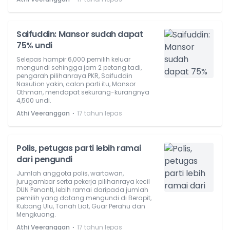
Saifuddin: Mansor sudah dapat
75% undi
Selepas hampir 6,000 pemilih keluar
mengundi sehingga jam 2 petang tadi,
pengarah pilihanraya PKR, Saifuddin
Nasution yakin, calon parti itu, Mansor
Othman, mendapat sekurang-kurangnya
4,500 undi.
⋅
Athi Veeranggan
17 tahun lepas
Polis, petugas parti lebih ramai
dari pengundi
Jumlah anggota polis, wartawan,
jurugambar serta pekerja pilihanraya kecil
DUN Penanti, lebih ramai daripada jumlah
pemilih yang datang mengundi di Berapit,
Kubang Ulu, Tanah Liat, Guar Perahu dan
Mengkuang.
⋅
Athi Veeranggan
17 tahun lepas