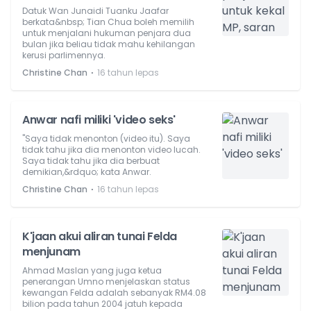
Datuk Wan Junaidi Tuanku Jaafar
berkata&nbsp; Tian Chua boleh memilih
untuk menjalani hukuman penjara dua
bulan jika beliau tidak mahu kehilangan
kerusi parlimennya.
⋅
Christine Chan
16 tahun lepas
Anwar nafi miliki 'video seks'
"Saya tidak menonton (video itu). Saya
tidak tahu jika dia menonton video lucah.
Saya tidak tahu jika dia berbuat
demikian,&rdquo; kata Anwar.
⋅
Christine Chan
16 tahun lepas
K'jaan akui aliran tunai Felda
menjunam
Ahmad Maslan yang juga ketua
penerangan Umno menjelaskan status
kewangan Felda adalah sebanyak RM4.08
bilion pada tahun 2004 jatuh kepada