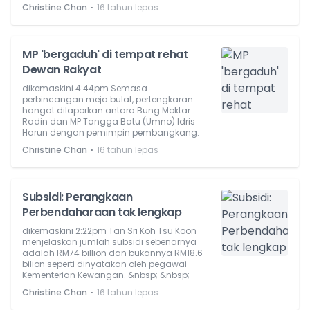
⋅
Christine Chan
16 tahun lepas
MP 'bergaduh' di tempat rehat
Dewan Rakyat
dikemaskini 4:44pm Semasa
perbincangan meja bulat, pertengkaran
hangat dilaporkan antara Bung Moktar
Radin dan MP Tangga Batu (Umno) Idris
Harun dengan pemimpin pembangkang.
⋅
Christine Chan
16 tahun lepas
Subsidi: Perangkaan
Perbendaharaan tak lengkap
dikemaskini 2:22pm Tan Sri Koh Tsu Koon
menjelaskan jumlah subsidi sebenarnya
adalah RM74 billion dan bukannya RM18.6
bilion seperti dinyatakan oleh pegawai
Kementerian Kewangan. &nbsp; &nbsp;
⋅
Christine Chan
16 tahun lepas