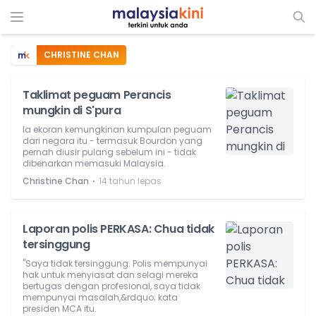
CHRISTINE CHAN
Taklimat peguam Perancis
mungkin di S'pura
Ia ekoran kemungkinan kumpulan peguam
dari negara itu - termasuk Bourdon yang
pernah diusir pulang sebelum ini - tidak
dibenarkan memasuki Malaysia.
⋅
Christine Chan
14 tahun lepas
Laporan polis PERKASA: Chua tidak
tersinggung
"Saya tidak tersinggung. Polis mempunyai
hak untuk menyiasat dan selagi mereka
bertugas dengan profesional, saya tidak
mempunyai masalah,&rdquo; kata
presiden MCA itu.