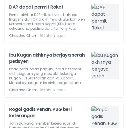
DAP dapat permit Roket
Permit akhbar DAP - Roket versi bahasa
Inggeris dan Cina akhirnya diluluskan oleh
Kementerian Dalam Negeri (KDN), kata
setiausaha publisiti parti itu, Tony Pua.
⋅
Christine Chan
16 tahun lepas
Ibu Kugan akhirnya berjaya serah
petisyen
Pada percubaan pagi ini, Indra ditemani
oleh peguam yang mewakili keluarga
Kugan - N Surendran dan MP Kapar S
Manickavasagam ke pintu pagar istana.
⋅
Christine Chan
16 tahun lepas
Rogol gadis Penan, PSG beri
keterangan
John Liu yang memberi keterangan di
Bahagian Siasatan Seksual, Penderaan