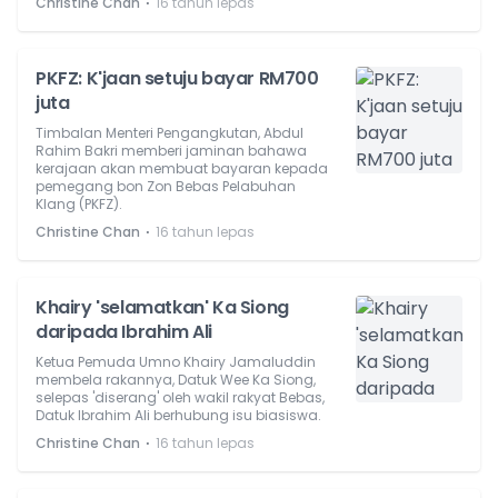
⋅
Christine Chan
16 tahun lepas
PKFZ: K'jaan setuju bayar RM700
juta
Timbalan Menteri Pengangkutan, Abdul
Rahim Bakri memberi jaminan bahawa
kerajaan akan membuat bayaran kepada
pemegang bon Zon Bebas Pelabuhan
Klang (PKFZ).
⋅
Christine Chan
16 tahun lepas
Khairy 'selamatkan' Ka Siong
daripada Ibrahim Ali
Ketua Pemuda Umno Khairy Jamaluddin
membela rakannya, Datuk Wee Ka Siong,
selepas 'diserang' oleh wakil rakyat Bebas,
Datuk Ibrahim Ali berhubung isu biasiswa.
⋅
Christine Chan
16 tahun lepas