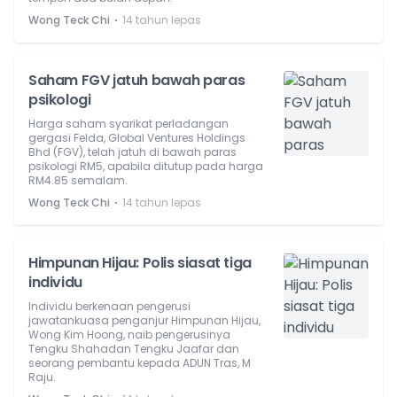
⋅
Wong Teck Chi
14 tahun lepas
Saham FGV jatuh bawah paras
psikologi
Harga saham syarikat perladangan
gergasi Felda, Global Ventures Holdings
Bhd (FGV), telah jatuh di bawah paras
psikologi RM5, apabila ditutup pada harga
RM4.85 semalam.
⋅
Wong Teck Chi
14 tahun lepas
Himpunan Hijau: Polis siasat tiga
individu
Individu berkenaan pengerusi
jawatankuasa penganjur Himpunan Hijau,
Wong Kim Hoong, naib pengerusinya
Tengku Shahadan Tengku Jaafar dan
seorang pembantu kepada ADUN Tras, M
Raju.