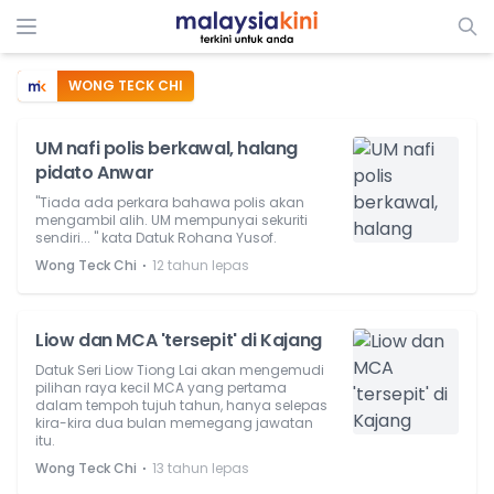
WONG TECK CHI
UM nafi polis berkawal, halang
pidato Anwar
"Tiada ada perkara bahawa polis akan
mengambil alih. UM mempunyai sekuriti
sendiri... " kata Datuk Rohana Yusof.
⋅
Wong Teck Chi
12 tahun lepas
Liow dan MCA 'tersepit' di Kajang
Datuk Seri Liow Tiong Lai akan mengemudi
pilihan raya kecil MCA yang pertama
dalam tempoh tujuh tahun, hanya selepas
kira-kira dua bulan memegang jawatan
itu.
⋅
Wong Teck Chi
13 tahun lepas