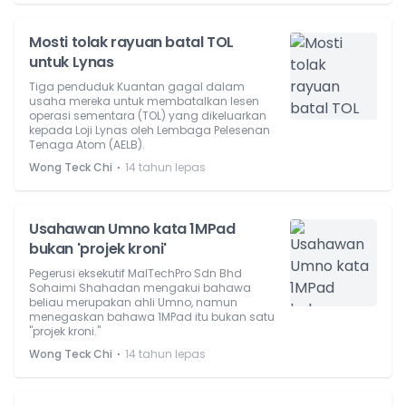
Mosti tolak rayuan batal TOL
untuk Lynas
Tiga penduduk Kuantan gagal dalam
usaha mereka untuk membatalkan lesen
operasi sementara (TOL) yang dikeluarkan
kepada Loji Lynas oleh Lembaga Pelesenan
Tenaga Atom (AELB).
⋅
Wong Teck Chi
14 tahun lepas
Usahawan Umno kata 1MPad
bukan 'projek kroni'
Pegerusi eksekutif MalTechPro Sdn Bhd
Sohaimi Shahadan mengakui bahawa
beliau merupakan ahli Umno, namun
menegaskan bahawa 1MPad itu bukan satu
"projek kroni."
⋅
Wong Teck Chi
14 tahun lepas