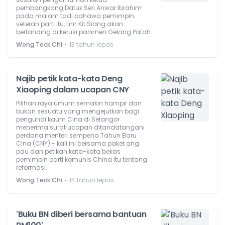
pembangkang Datuk Seri Anwar Ibrahim
pada malam tadi bahawa pemimpin
veteran parti itu, Lim Kit Siang akan
bertanding di kerusi parlimen Gelang Patah.
⋅
Wong Teck Chi
13 tahun lepas
Najib petik kata-kata Deng
Xiaoping dalam ucapan CNY
Pilihan raya umum semakin hampir dan
bukan sesuatu yang mengejutkan bagi
pengundi kaum Cina di Selangor
menerima surat ucapan ditandatangani
perdana menteri sempena Tahun Baru
Cina (CNY) - kali ini bersama paket ang
pau dan petikan kata-kata bekas
pemimpin parti komunis China itu tentang
reformasi.
⋅
Wong Teck Chi
14 tahun lepas
'Buku BN diberi bersama bantuan