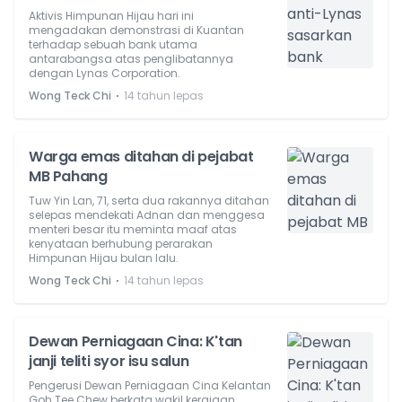
Aktivis Himpunan Hijau hari ini
mengadakan demonstrasi di Kuantan
terhadap sebuah bank utama
antarabangsa atas penglibatannya
dengan Lynas Corporation.
⋅
Wong Teck Chi
14 tahun lepas
Warga emas ditahan di pejabat
MB Pahang
Tuw Yin Lan, 71, serta dua rakannya ditahan
selepas mendekati Adnan dan menggesa
menteri besar itu meminta maaf atas
kenyataan berhubung perarakan
Himpunan Hijau bulan lalu.
⋅
Wong Teck Chi
14 tahun lepas
Dewan Perniagaan Cina: K'tan
janji teliti syor isu salun
Pengerusi Dewan Perniagaan Cina Kelantan
Goh Tee Chew berkata wakil kerajaan