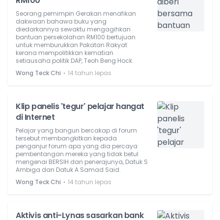
RM100'
Seorang pemimpin Gerakan menafikan
dakwaan bahawa buku yang
diedarkannya sewaktu mengagihkan
bantuan persekolahan RM100 bertujuan
untuk memburukkan Pakatan Rakyat
kerana mempolitikkan kematian
setiausaha politik DAP, Teoh Beng Hock.
⋅
Wong Teck Chi
14 tahun lepas
Klip panelis 'tegur' pelajar hangat
di Internet
Pelajar yang bangun bercakap di forum
tersebut membangkitkan kepada
penganjur forum apa yang dia percaya
pembentangan mereka yang tidak betul
mengenai BERSIH dan penerajunya, Datuk S
Ambiga dan Datuk A Samad Said.
⋅
Wong Teck Chi
14 tahun lepas
Aktivis anti-Lynas sasarkan bank