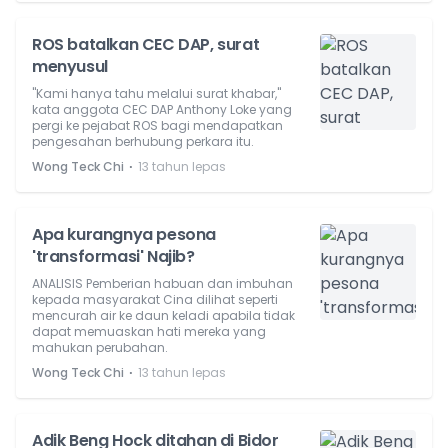
ROS batalkan CEC DAP, surat
menyusul
"Kami hanya tahu melalui surat khabar,"
kata anggota CEC DAP Anthony Loke yang
pergi ke pejabat ROS bagi mendapatkan
pengesahan berhubung perkara itu.
⋅
Wong Teck Chi
13 tahun lepas
Apa kurangnya pesona
'transformasi' Najib?
ANALISIS Pemberian habuan dan imbuhan
kepada masyarakat Cina dilihat seperti
mencurah air ke daun keladi apabila tidak
dapat memuaskan hati mereka yang
mahukan perubahan.
⋅
Wong Teck Chi
13 tahun lepas
Adik Beng Hock ditahan di Bidor