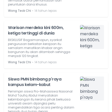
termasuk dasar pemantauan dan
peruntukan dana khusus.
⋅
Wong Teck Chi
14 tahun lepas
Warisan merdeka kini 600m,
ketiga tertinggi di dunia
EKSKLUSIF Bagaimanapun, syarikat
pengurusan berkaitan kerajaan itu
semalam menafikan khabar angin
bangunan itu akan ditambah sehingga
menjadi 120 tingkat.
⋅
Wong Teck Chi
14 tahun lepas
Siswa PMN bimbang p'raya
kampus kelam-kabut
Pemimpin siswa Pro-Mahasiswa Nasional
Mohd Taufiq Abdul menyatakan
kebimbangan itu kerana pihak berkuasa
universiti awam dijangka perlu
mengendalikan tiga acara penting dalam
tempoh dua bulan depan.