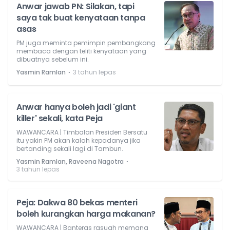
Anwar jawab PN: Silakan, tapi
saya tak buat kenyataan tanpa
asas
PM juga meminta pemimpin pembangkang
membaca dengan teliti kenyataan yang
dibuatnya sebelum ini.
⋅
Yasmin Ramlan
3 tahun lepas
Anwar hanya boleh jadi 'giant
killer' sekali, kata Peja
WAWANCARA | Timbalan Presiden Bersatu
itu yakin PM akan kalah kepadanya jika
bertanding sekali lagi di Tambun.
⋅
Yasmin Ramlan, Raveena Nagotra
3 tahun lepas
Peja: Dakwa 80 bekas menteri
boleh kurangkan harga makanan?
WAWANCARA | Banteras rasuah memang