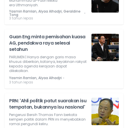
Muhammad al-Fatih ketika
era Uthmaniyah.
Yasmin Ramlan, Alyaa Alhadjri, Geraldine
⋅
Tong
3 tahun lepas
Guan Eng minta pemisahan kuasa
AG, pendakwa raya selesai
setahun
PARLIMEN | Hanya dengan garis masa
khusus diberikan, katanya, keyakinan rakyat
kepada agenda kerajaan dapat
dikekalkan.
⋅
Yasmin Ramlan, Alyaa Alhadjri
3 tahun lepas
PRN: 'Ahli politik patut suarakan isu
tempatan, bukannya isu nasional'
Pengerusi Bersih Thomas Fann berkata
kempen politik dalam PRN ini menyebabkan
ramai pengundi keliru.