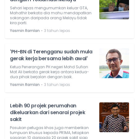
Sehari lepas mengumumkan keluar GTA,
Mahathir berkata dia mahu mendapatkan
sokongan daripada orang Melayu tidak
kira parti.
⋅
Yasmin Ramlan
3 tahun lepas
'PH-BN di Terengganu sudah mula
gerak kerja bersama lebih awal'
Ketua Penerangan PH negeri Mohd Sufian
Mat Ali berkata gerak kerja antara kedua-
dua pihak berjalan dengan baik.
⋅
Yasmin Ramlan
3 tahun lepas
Lebih 90 projek perumahan
dikeluarkan dari senarai projek
sakit
Pasukan petugas khas juga memberikan
tumpuan khusus kepada PR1MA, tetapkan
sasaran 10 daripada 20 projek sakit siap