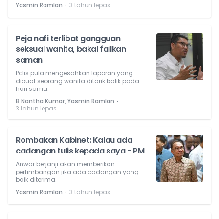
⋅
Yasmin Ramlan
3 tahun lepas
Peja nafi terlibat gangguan
seksual wanita, bakal failkan
saman
Polis pula mengesahkan laporan yang
dibuat seorang wanita ditarik balik pada
hari sama.
⋅
B Nantha Kumar, Yasmin Ramlan
3 tahun lepas
Rombakan Kabinet: Kalau ada
cadangan tulis kepada saya - PM
Anwar berjanji akan memberikan
pertimbangan jika ada cadangan yang
baik diterima.
⋅
Yasmin Ramlan
3 tahun lepas