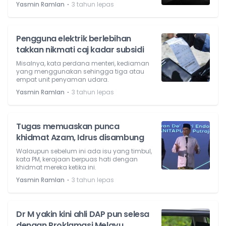
⋅
Yasmin Ramlan
3 tahun lepas
Pengguna elektrik berlebihan
takkan nikmati caj kadar subsidi
Misalnya, kata perdana menteri, kediaman
yang menggunakan sehingga tiga atau
empat unit penyaman udara.
⋅
Yasmin Ramlan
3 tahun lepas
Tugas memuaskan punca
khidmat Azam, Idrus disambung
Walaupun sebelum ini ada isu yang timbul,
kata PM, kerajaan berpuas hati dengan
khidmat mereka ketika ini.
⋅
Yasmin Ramlan
3 tahun lepas
Dr M yakin kini ahli DAP pun selesa
dengan Proklamasi Melayu