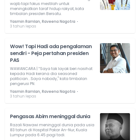
wajib tapi fokus mestilah untuk
meningkatkan taraf hidup rakyat, kata
timbalan presiden Bersatu.
⋅
Yasmin Ramlan, Raveena Nagotra
3 tahun lepas
Wow! Tapi Hadi ada pengalaman
sendiri - Peja pertahan presiden
PAS
WAWANCARA | “Saya tak layak beri nasihat
kepada Hadi kerana dia seasoned
politician...Saya nobody," kata timbalan
pengerusi PN.
⋅
Yasmin Ramlan, Raveena Nagotra
3 tahun lepas
Pengasas Abim meninggal dunia
Razali Nawawi meninggal dunia pada usia
83 tahun di Hospital Pakar An-Nur, Kuala
Lumpur pada 6.45 pagi tadi.