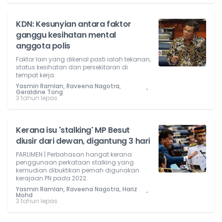
KDN: Kesunyian antara faktor
ganggu kesihatan mental
anggota polis
Faktor lain yang dikenal pasti ialah tekanan,
status kesihatan dan persekitaran di
tempat kerja.
Yasmin Ramlan, Raveena Nagotra,
⋅
Geraldine Tong
3 tahun lepas
Kerana isu 'stalking' MP Besut
diusir dari dewan, digantung 3 hari
PARLIMEN | Perbahasan hangat kerana
penggunaan perkataan stalking yang
kemudian dibuktikan pernah digunakan
kerajaan PN pada 2022.
Yasmin Ramlan, Raveena Nagotra, Hariz
⋅
Mohd
3 tahun lepas