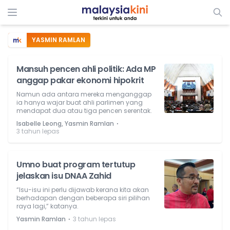
YASMIN RAMLAN
Mansuh pencen ahli politik: Ada MP
anggap pakar ekonomi hipokrit
Namun ada antara mereka menganggap
ia hanya wajar buat ahli parlimen yang
mendapat dua atau tiga pencen serentak.
⋅
Isabelle Leong, Yasmin Ramlan
3 tahun lepas
Umno buat program tertutup
jelaskan isu DNAA Zahid
“Isu-isu ini perlu dijawab kerana kita akan
berhadapan dengan beberapa siri pilihan
raya lagi,” katanya.
⋅
Yasmin Ramlan
3 tahun lepas