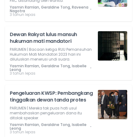
PAC disandang oleh wanita.
Yasmin Ramlan, Geraldine Tong, Raveena
⋅
Nagotra
3 tahun lepas
Dewan Rakyat lulus mansuh
hukuman mati mandatori
PARLIMEN | Bacaan ketiga RUU Pemansuhan
Hukuman Mati Mandatori 2023 hari ini
diluluskan menerusi undi suara.
Yasmin Ramlan, Geraldine Tong, Isabelle
⋅
Leong
3 tahun lepas
Pengeluaran KWSP: Pembangkang
tinggalkan dewan tanda protes
PARLIMEN | Mereka tak puas hati usul
membahaskan pengeluaran dana itu
ditolak speaker.
Yasmin Ramlan, Geraldine Tong, Isabelle
⋅
Leong
3 tahun lepas