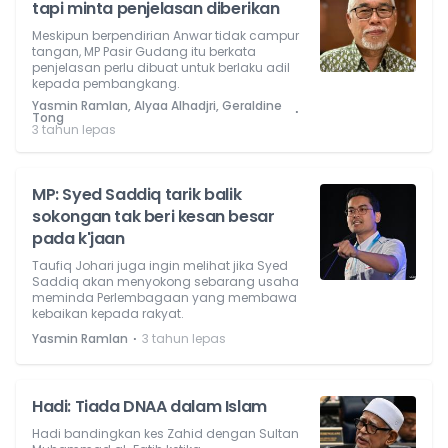
tapi minta penjelasan diberikan
Meskipun berpendirian Anwar tidak campur
tangan, MP Pasir Gudang itu berkata
penjelasan perlu dibuat untuk berlaku adil
kepada pembangkang.
Yasmin Ramlan, Alyaa Alhadjri, Geraldine
⋅
Tong
3 tahun lepas
MP: Syed Saddiq tarik balik
sokongan tak beri kesan besar
pada k'jaan
Taufiq Johari juga ingin melihat jika Syed
Saddiq akan menyokong sebarang usaha
meminda Perlembagaan yang membawa
kebaikan kepada rakyat.
⋅
Yasmin Ramlan
3 tahun lepas
Hadi: Tiada DNAA dalam Islam
Hadi bandingkan kes Zahid dengan Sultan