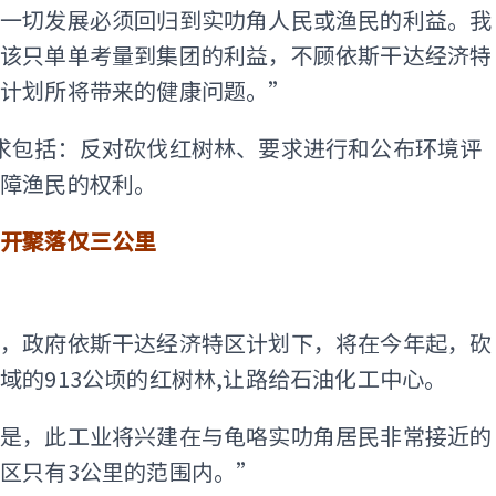
为一切发展必须回归到实叻角人民或渔民的利益。我
应该只单单考量到集团的利益，不顾依斯干达经济特
展计划所将带来的健康问题。”
求包括：反对砍伐红树林、要求进行和公布环境评
保障渔民的权利。
离开聚落仅三公里
ADS
露，政府依斯干达经济特区计划下，将在今年起，砍
域的913公顷的红树林,让路给石油化工中心。
的是，此工业将兴建在与龟咯实叻角居民非常接近的
区只有3公里的范围内。”