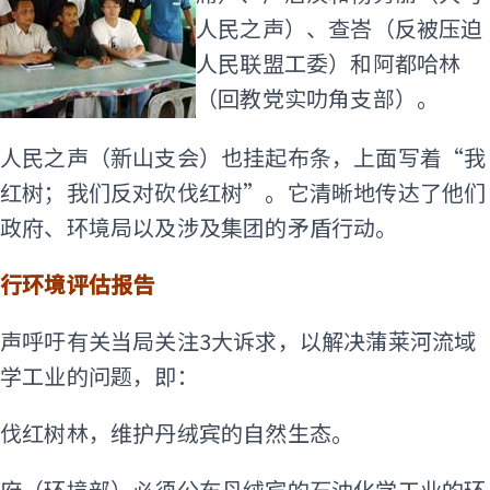
人民之声）、查峇（反被压迫
人民联盟工委）和阿都哈林
（回教党实叻角支部）。
马人民之声（新山支会）也挂起布条，上面写着“我
植红树；我们反对砍伐红树”。它清晰地传达了他们
州政府、环境局以及涉及集团的矛盾行动。
进行环境评估报告
声呼吁有关当局关注3大诉求，以解决蒲莱河流域
化学工业的问题，即：
砍伐红树林，维护丹绒宾的自然生态。
政府（环境部）必须公布丹绒宾的石油化学工业的环