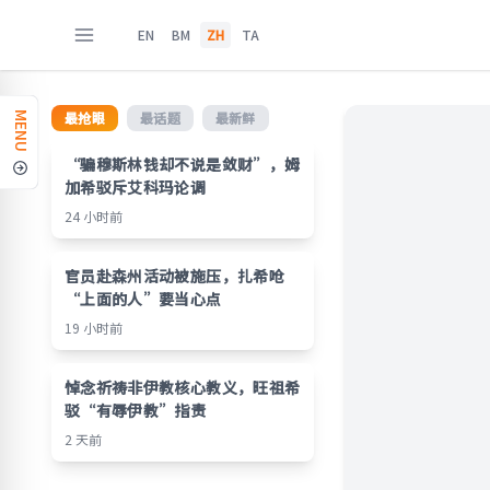
EN
BM
ZH
TA
最抢眼
最话题
最新鲜
MENU
“骗穆斯林钱却不说是敛财”，姆
加希驳斥艾科玛论调
24 小时前
官员赴森州活动被施压，扎希呛
“上面的人”要当心点
19 小时前
悼念祈祷非伊教核心教义，旺祖希
驳“有辱伊教”指责
2 天前