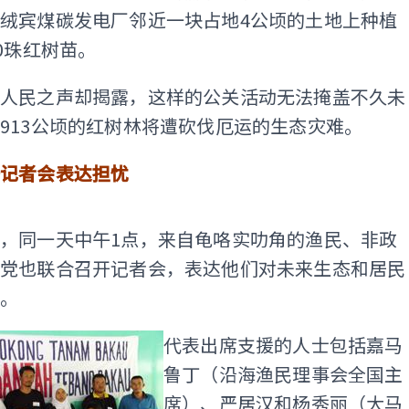
绒宾煤碳发电厂邻近一块占地4公顷的土地上种植
00珠红树苗。
马人民之声却揭露，这样的公关活动无法掩盖不久未
913公顷的红树林将遭砍伐厄运的生态灾难。
开记者会表达担忧
ADS
，同一天中午1点，来自龟咯实叻角的渔民、非政
政党也联合召开记者会，表达他们对未来生态和居民
忧。
代表出席支援的人士包括嘉马
鲁丁（沿海渔民理事会全国主
席）、严居汉和杨秀丽（大马