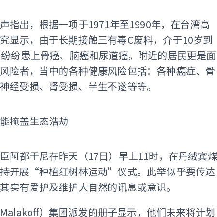
ADS
声指出，根据一项于1971年至1990年，在台湾高
究显示，由于长期接触三有毒C废料，介于10岁到
民纷纷患上骨癌、脑癌和尿道癌。附近的居民更是面
康风险者，当中的各种健康风险包括：各种癌症、骨
、神经受损、肾受损、半生不遂等等。
不能掩盖生态浩劫
臣阿都干尼在昨天（17日）早上11时，在丹绒宾
主持开展“种植红树林运动”仪式。此举似乎要传达
府其实有爱护及维护大自然的讯息或意识。
Malakoff）集团派发的册子显示，他们未来将计划