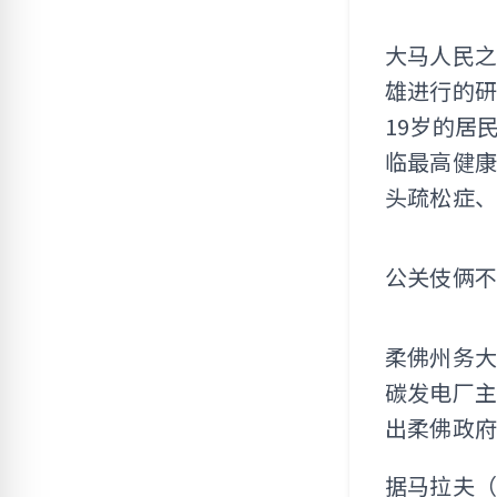
大马人民之
雄进行的研
19岁的居
临最高健
头疏松症
公关伎俩
柔佛州务大
碳发电厂
出柔佛政
据马拉夫（