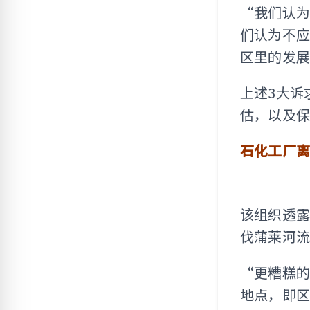
“我们认
们认为不
区里的发
上述3大诉
估，以及
石化工厂
该组织透
伐蒲莱河流
“更糟糕
地点，即区