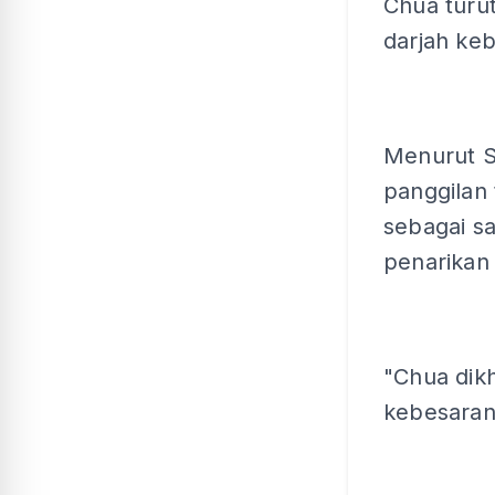
Chua turu
darjah keb
Menurut Se
panggilan
sebagai s
penarikan 
"Chua dik
kebesaran