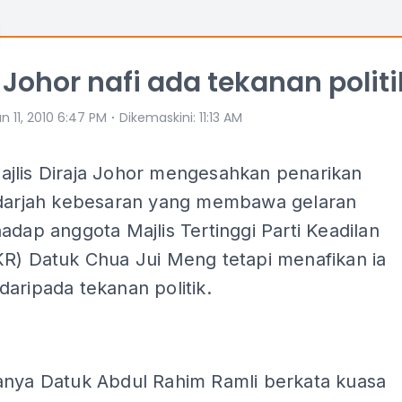
 Johor nafi ada tekanan politi
⋅
n 11, 2010 6:47 PM
Dikemaskini
:
11:13 AM
jlis Diraja Johor mengesahkan penarikan
 darjah kebesaran yang membawa gelaran
adap anggota Majlis Tertinggi Parti Keadilan
KR) Datuk Chua Jui Meng tetapi menafikan ia
aripada tekanan politik.
anya Datuk Abdul Rahim Ramli berkata kuasa