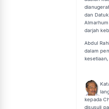
dianugera
dan Datuk
Almarhum 
darjah ke
Abdul Rah
dalam pen
kesetiaan,
Kat
lan
kepada Ch
disusuli p