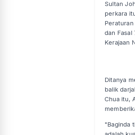
Sultan Jo
perkara i
Peraturan
dan Fasal
Kerajaan N
Ditanya m
balik dar
Chua itu, 
memberika
"Baginda 
adalah ku