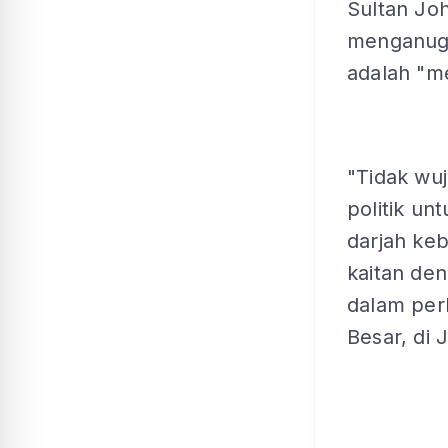
Sultan Joh
menganuge
adalah "me
"Tidak wu
politik u
darjah ke
kaitan den
dalam perk
Besar, di J