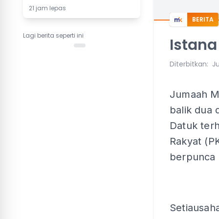
21 jam lepas
BERITA
Lagi berita seperti ini
Istana
Diterbitkan
:
Ju
Jumaah Ma
balik dua
Datuk terh
Rakyat (P
berpunca d
Setiausah