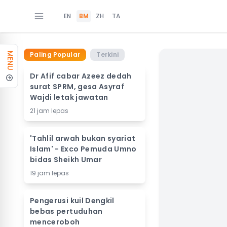
EN
BM
ZH
TA
Paling Popular
Terkini
MENU
Dr Afif cabar Azeez dedah
surat SPRM, gesa Asyraf
Wajdi letak jawatan
21 jam lepas
'Tahlil arwah bukan syariat
Islam' - Exco Pemuda Umno
bidas Sheikh Umar
19 jam lepas
Pengerusi kuil Dengkil
bebas pertuduhan
menceroboh