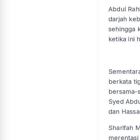
Abdul Rah
darjah ke
sehingga k
ketika ini
Sementara
berkata ti
bersama-s
Syed Abdu
dan Hassa
Sharifah M
merentasi 