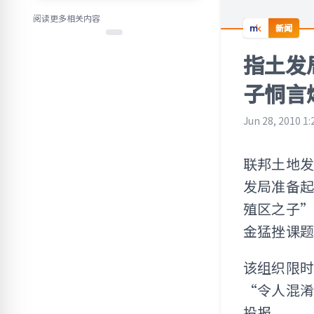
阅读更多相关内容
新闻
指土发
子恫言
Jun 28, 2010 1
联邦土地发
发局准备
殖区之子”
金猛挫课
该组织限
“令人混
投报。