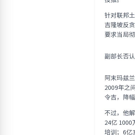
针对联邦
吉隆坡反贪
要求当局
副部长否
阿末玛兹兰
2009年之
令吉，降幅
不过，他
24亿 1
培训；6亿