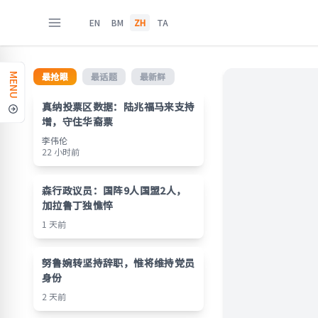
EN
BM
ZH
TA
最抢眼
最话题
最新鲜
MENU
真纳投票区数据：陆兆福马来支持
增，守住华裔票
李伟伦
22 小时前
森行政议员：国阵9人国盟2人，
加拉鲁丁独憔悴
1 天前
努鲁婉转坚持辞职，惟将维持党员
身份
2 天前