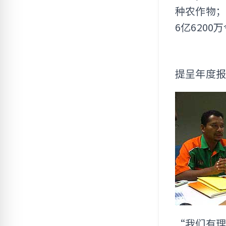
种农作物；
6亿620
提呈年度
“我们有