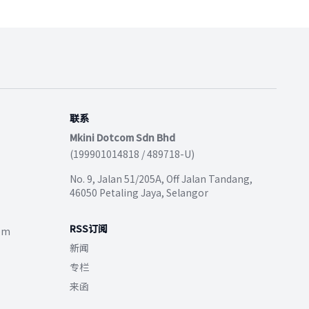
联系
Mkini Dotcom Sdn Bhd
(199901014818 / 489718-U)
No. 9, Jalan 51/205A, Off Jalan Tandang,
46050 Petaling Jaya, Selangor
RSS订阅
com
新闻
专栏
来函