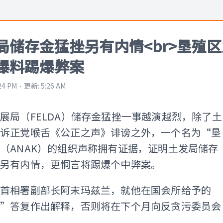
局储存金猛挫另有内情<br>垦殖区
爆料踢爆弊案
⋅
:24 PM
更新
:
5:26 AM
展局（FELDA）储存金猛挫一事越演越烈，除了土
起诉正党喉舌《公正之声》诽谤之外，一个名为“垦
（ANAK）的组织声称拥有证据，证明土发局储存
题另有内情，更恫言将踢爆个中弊案。
时首相署副部长阿末玛兹兰，就他在国会所给予的
淆”答复作出解释，否则将在下个月向反贪污委员会