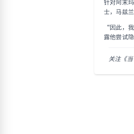
针对阿末
士，马兹
“因此，
露他尝试
关注《当