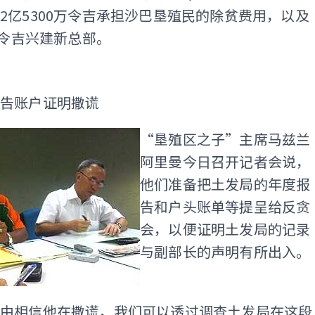
2亿5300万令吉承担沙巴垦殖民的除贫费用，以及
0万令吉兴建新总部。
ADS
报告账户证明撒谎
“垦殖区之子”主席马兹兰
阿里曼今日召开记者会说，
他们准备把土发局的年度报
告和户头账单等提呈给反贪
会，以便证明土发局的记录
与副部长的声明有所出入。
理由相信他在撒谎，我们可以透过调查土发局在这段