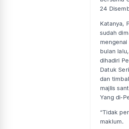
24 Disembe
Katanya, 
sudah di
mengenai
bulan lalu
dihadiri P
Datuk Seri
dan timba
majlis san
Yang di-P
“Tidak per
maklum.