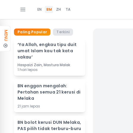
EN
BM
ZH
TA
Paling Popular
Terkini
MENU
‘Ya Allah, engkau tipu duit
umat Islam kau tak kata
sakau’
Haspaizi Zain, Mastura Malak
1 hari lepas
BN enggan mengalah:
Pertahan semua 21 kerusi di
Melaka
21 jam lepas
BN bolot kerusi DUN Melaka,
PAS pilih tidak terburu-buru