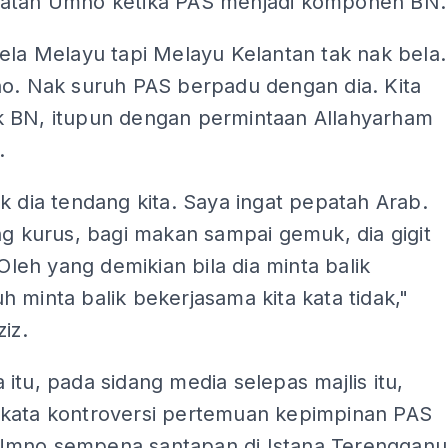
atan Umno ketika PAS menjadi komponen BN.
ela Melayu tapi Melayu Kelantan tak nak bela.
no. Nak suruh PAS berpadu dengan dia. Kita
 BN, itupun dengan permintaan Allahyarham
.
k dia tendang kita. Saya ingat pepatah Arab.
ng kurus, bagi makan sampai gemuk, dia gigit
. Oleh yang demikian bila dia minta balik
 minta balik bekerjasama kita kata tidak,"
ziz.
itu, pada sidang media selepas majlis itu,
kata kontroversi pertemuan kepimpinan PAS
mno sempena santapan di Istana Terengganu