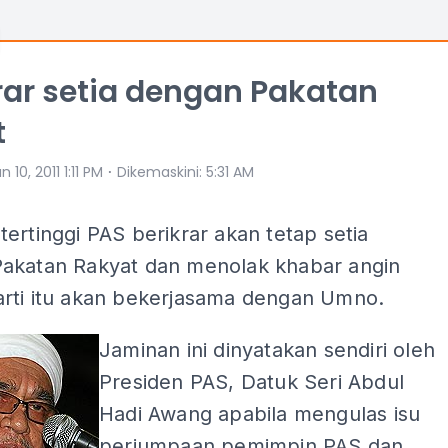
rar setia dengan Pakatan
t
⋅
n 10, 2011 1:11 PM
Dikemaskini
:
5:31 AM
ertinggi PAS berikrar akan tetap setia
akatan Rakyat dan menolak khabar angin
rti itu akan bekerjasama dengan Umno.
Jaminan ini dinyatakan sendiri oleh
Presiden PAS, Datuk Seri Abdul
Hadi Awang apabila mengulas isu
perjumpaan pemimpin PAS dan