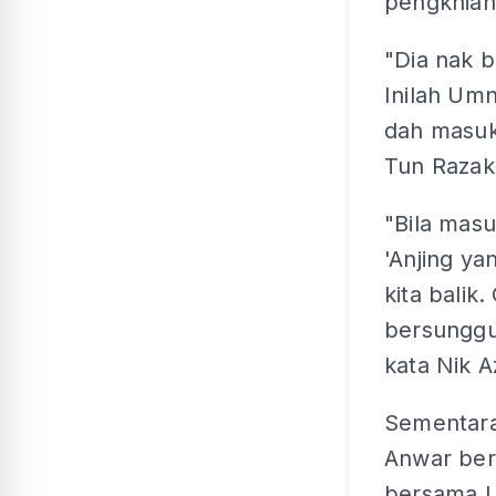
pengkhian
"Dia nak b
Inilah Um
dah masuk
Tun Razak
"Bila masu
'Anjing ya
kita balik
bersungguh
kata Nik A
Sementara 
Anwar ber
bersama U