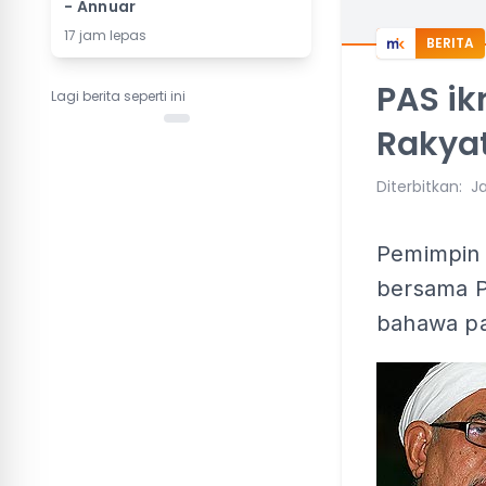
- Annuar
17 jam lepas
BERITA
PAS ik
Lagi berita seperti ini
Rakya
Diterbitkan
:
Ja
Pemimpin t
bersama P
bahawa pa