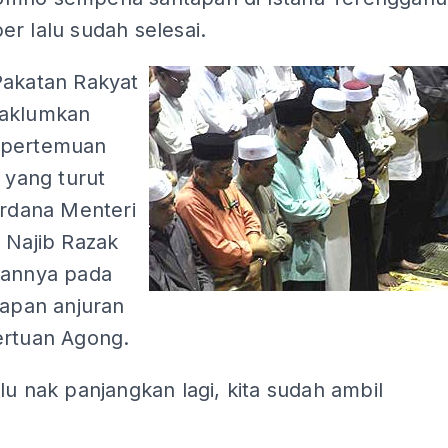
r lalu sudah selesai.
Pakatan Rakyat
maklumkan
 pertemuan
, yang turut
erdana Menteri
 Najib Razak
lannya pada
tapan anjuran
ertuan Agong.
lu nak panjangkan lagi, kita sudah ambil