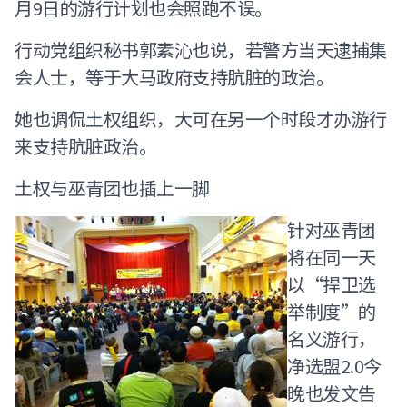
月9日的游行计划也会照跑不误。
行动党组织秘书郭素沁也说，若警方当天逮捕集
会人士，等于大马政府支持肮脏的政治。
她也调侃土权组织，大可在另一个时段才办游行
来支持肮脏政治。
土权与巫青团也插上一脚
针对巫青团
将在同一天
以“捍卫选
举制度”的
名义游行，
净选盟2.0今
晚也发文告