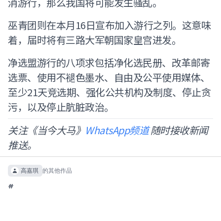
消游行，那么我国将可能发生骚乱。
巫青团则在本月16日宣布加入游行之列。这意味
着，届时将有三路大军朝国家皇宫进发。
净选盟游行的八项求包括净化选民册、改革邮寄
选票、使用不褪色墨水、自由及公平使用媒体、
至少21天竞选期、强化公共机构及制度、停止贪
污，以及停止肮脏政治。
关注《当今大马》
WhatsApp频道
随时接收新闻
推送。
高嘉琪
的其他作品
#