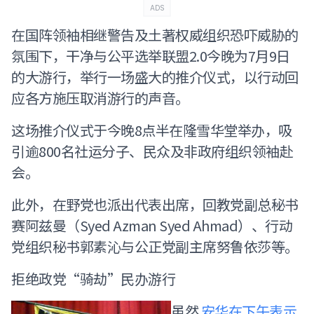
ADS
在国阵领袖相继警告及土著权威组织恐吓威胁的
氛围下，干净与公平选举联盟2.0今晚为7月9日
的大游行，举行一场盛大的推介仪式，以行动回
应各方施压取消游行的声音。
这场推介仪式于今晚8点半在隆雪华堂举办，吸
引逾800名社运分子、民众及非政府组织领袖赴
会。
此外，在野党也派出代表出席，回教党副总秘书
赛阿兹曼（Syed Azman Syed Ahmad）、行动
党组织秘书郭素沁与公正党副主席努鲁依莎等。
拒绝政党“骑劫”民办游行
虽然
安华在下午表示