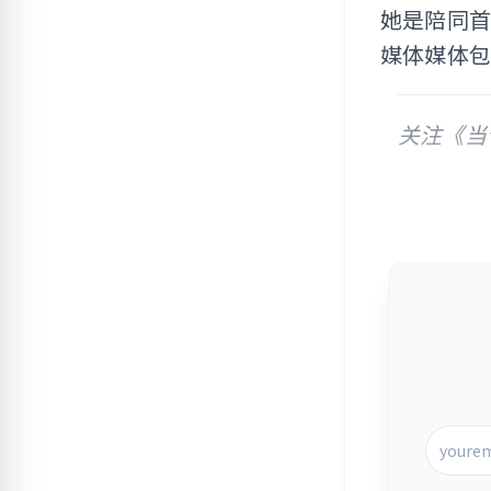
她是陪同
媒体媒体
关注《当