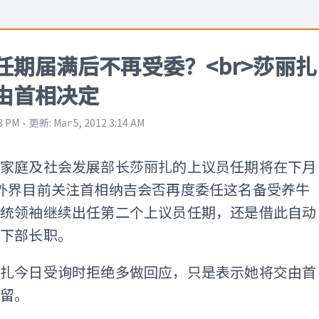
任期届满后不再受委？<br>莎丽扎
由首相决定
⋅
18 PM
更新
:
Mar 5, 2012 3:14 AM
、家庭及社会发展部长莎丽扎的上议员任期将在下月
外界目前关注首相纳吉会否再度委任这名备受养牛
巫统领袖继续出任第二个上议员任期，还是借此自动
下部长职。
丽扎今日受询时拒绝多做回应，只是表示她将交由首
去留。