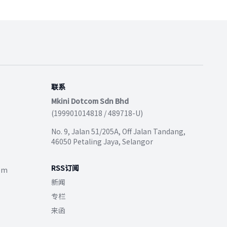
联系
Mkini Dotcom Sdn Bhd
(199901014818 / 489718-U)
No. 9, Jalan 51/205A, Off Jalan Tandang,
46050 Petaling Jaya, Selangor
RSS订阅
com
新闻
专栏
来函