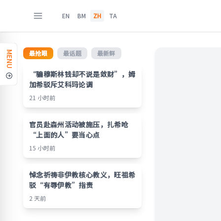
EN
BM
ZH
TA
最抢眼
最话题
最新鲜
MENU
“骗穆斯林钱却不说是敛财”，姆
加希驳斥艾科玛论调
21 小时前
官员赴森州活动被施压，扎希呛
“上面的人”要当心点
15 小时前
悼念祈祷非伊教核心教义，旺祖希
驳“有辱伊教”指责
2 天前