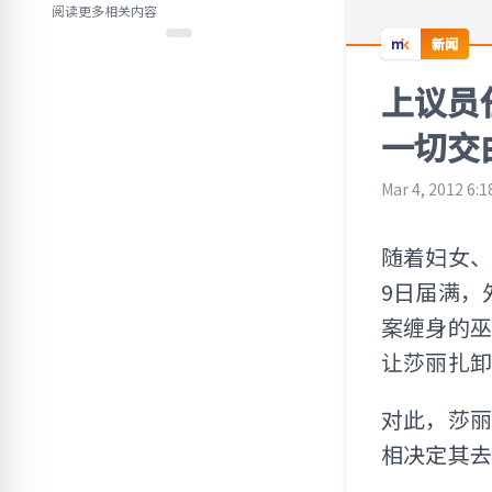
阅读更多相关内容
新闻
上议员
一切交
Mar 4, 2012 6:
随着妇女
9日届满，
案缠身的
让莎丽扎卸
对此，莎
相决定其