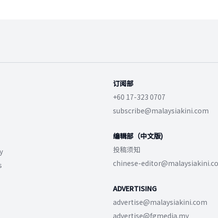
订阅部
+60 17-323 0707
subscribe@malaysiakini.com
编辑部（中文版)
投稿须知
y
chinese-editor@malaysiakini.
s
ADVERTISING
advertise@malaysiakini.com
advertise@fgmedia.my