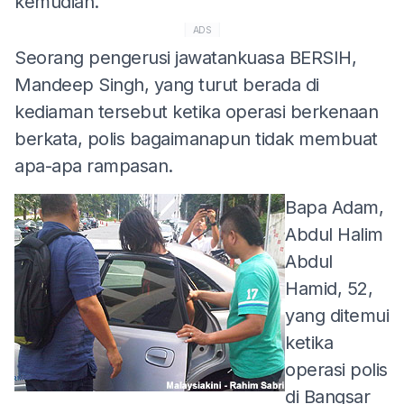
kemudian.
ADS
Seorang pengerusi jawatankuasa BERSIH,
Mandeep Singh, yang turut berada di
kediaman tersebut ketika operasi berkenaan
berkata, polis bagaimanapun tidak membuat
apa-apa rampasan.
Bapa Adam,
Abdul Halim
Abdul
Hamid, 52,
yang ditemui
ketika
operasi polis
di Bangsar