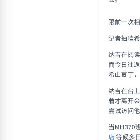
跟前一次
记者抽噎希
纳吉在阅
而今日往
希山慕丁
纳吉在台上
着才离开
尝试访问
当MH37
店
等候多