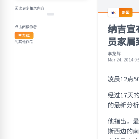
阅读更多相关内容
新闻
纳吉宣
点击阅读作者
李龙辉
员家属
的其他作品
李龙辉
Mar 24, 2014 9
凌晨12点5
经过17天
的最新分析
他指出，最
斯西边的