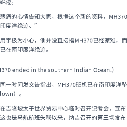
此绝迹。
悲痛的心情告知大家，根据这个新的资料，MH37
南印度洋绝迹。”
用字极为小心，他并没直接指MH370已经蒙难，
机已在南印度洋绝迹。
ADS
H370 ended in the southern Indian Ocean.）
同一时间发文告指出，MH370班机已在南印度洋
 down）。
晚在吉隆坡太子世界贸易中心临时召开记者会，宣布
。这也是马航航班失联以来，纳吉召开的第三场发布