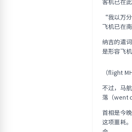
客机已在
“我以万分
飞机已在
纳吉的遣词
是形容飞
（flight M
不过，马航
落（went
首相是今
这项噩耗
会。