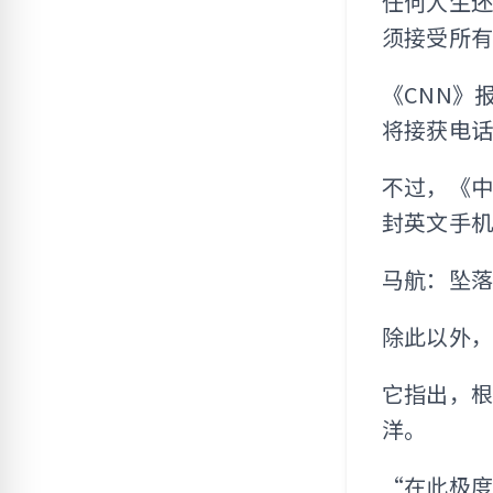
任何人生
须接受所
《CNN》
将接获电
不过，《
封英文手
马航：坠
除此以外
它指出，根
洋。
“在此极