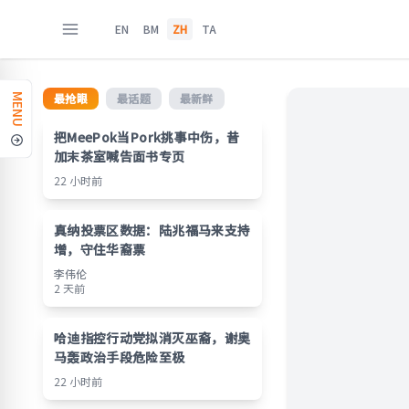
EN
BM
ZH
TA
最抢眼
最话题
最新鲜
MENU
把MeePok当Pork挑事中伤，昔
加末茶室喊告面书专页
22 小时前
真纳投票区数据：陆兆福马来支持
增，守住华裔票
李伟伦
2 天前
哈迪指控行动党拟消灭巫裔，谢奥
马轰政治手段危险至极
22 小时前