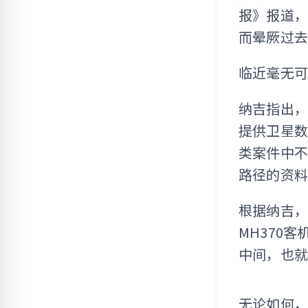
报》报道
而晕厥过
临近毫无
纳吉指出
提供卫星数
类案件中不
路径的资
根据纳吉，
MH370
中间，也
无论如何