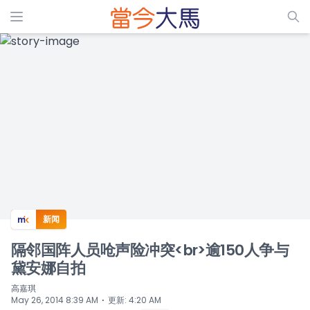
ADS
新闻
隔邻国阵人员呛声险冲突<br>逾150人争与
黛安娜自拍
高嘉琪
⋅
May 26, 2014 8:39 AM
更新
:
4:20 AM