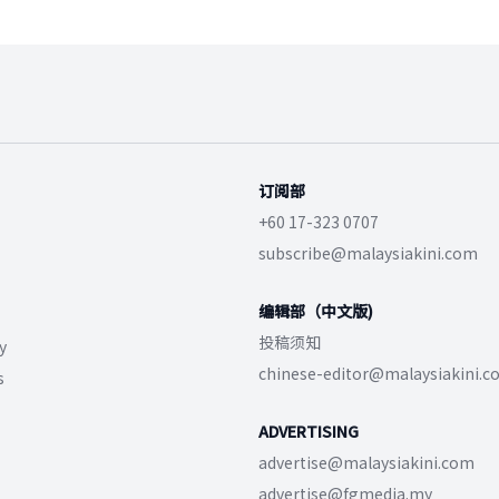
订阅部
+60 17-323 0707
subscribe@malaysiakini.com
编辑部（中文版)
投稿须知
y
chinese-editor@malaysiakini.
s
ADVERTISING
advertise@malaysiakini.com
advertise@fgmedia.my