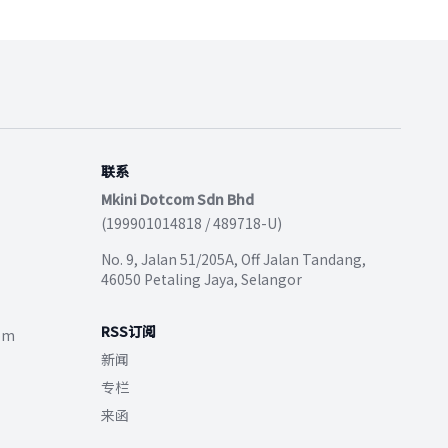
联系
Mkini Dotcom Sdn Bhd
(199901014818 / 489718-U)
No. 9, Jalan 51/205A, Off Jalan Tandang,
46050 Petaling Jaya, Selangor
RSS订阅
com
新闻
专栏
来函