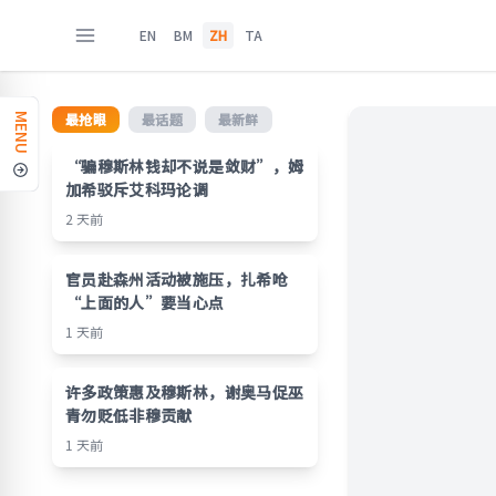
EN
BM
ZH
TA
最抢眼
最话题
最新鲜
MENU
“骗穆斯林钱却不说是敛财”，姆
加希驳斥艾科玛论调
2 天前
官员赴森州活动被施压，扎希呛
“上面的人”要当心点
1 天前
许多政策惠及穆斯林，谢奥马促巫
青勿贬低非穆贡献
1 天前