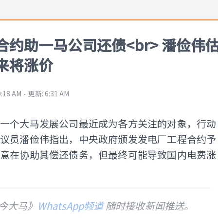
合约助一马公司还债<br> 潘俭伟
来将涨价
⋅
0:18 AM
更新
:
6:31 AM
的一个大马发展公司最近成为各方关注的对象，行动
会议员潘俭伟指出，中央政府颁发发电厂工程合约予
，意在协助其偿还债务，但最终可能导致国内电费涨
今大马》
WhatsApp频道
随时接收新闻推送。