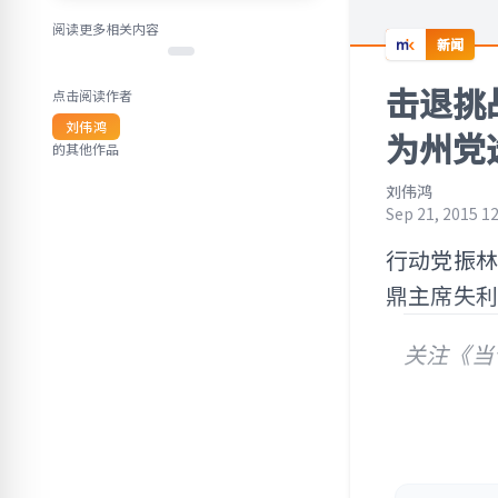
阅读更多相关内容
新闻
击退挑
点击阅读作者
刘伟鸿
为州党
的其他作品
刘伟鸿
Sep 21, 2015 1
行动党振
鼎主席失利
关注《当