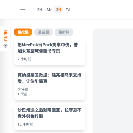
EN
BM
ZH
TA
最抢眼
最话题
最新鲜
MENU
把MeePok当Pork挑事中伤，昔
加末茶室喊告面书专页
7 小时前
真纳投票区数据：陆兆福马来支持
增，守住华裔票
李伟伦
1 天前
沙巴州选之后就萌退意，拉菲兹不
意外努鲁辞职
12 小时前