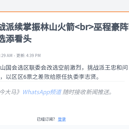
战派续掌振林山火箭<br>巫程豪阵
选添看头
⋅
2:29 AM
更新
:
4:39 PM
林山国会选区联委会改选空前激烈，挑战派王忠和问
，以区区6票之差败给原任执委李志贤。
今大马》
WhatsApp频道
随时接收新闻推送。
已经订阅？
登录