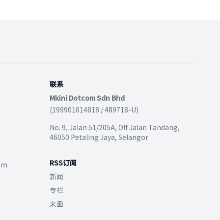
联系
Mkini Dotcom Sdn Bhd
(199901014818 / 489718-U)
No. 9, Jalan 51/205A, Off Jalan Tandang,
46050 Petaling Jaya, Selangor
RSS订阅
com
新闻
专栏
来函