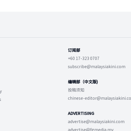
订阅部
+60 17-323 0707
subscribe@malaysiakini.com
编辑部（中文版)
投稿须知
y
chinese-editor@malaysiakini.
s
ADVERTISING
advertise@malaysiakini.com
advertise@fgmedia.my