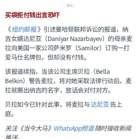
ADS
买袋拒付钱出言恐吓
《
纽约邮报
》引述曼哈顿联邦诉讼的报道，纳
吉女婿达尼亚（Daniyar Nazarbayev）的母亲麦
拉向美国一家公司萨米罗（Samilor）订购一打
爱马仕名牌包，但却没有付钱。
该报道续指，当该公司主席贝拉（Bella
Belkin）警告麦拉，将对她采取法律行动后，麦
拉就搬出纳吉的名字，放话会对付对方。
贝拉如今已针对此事，将麦拉与
达尼亚
告上
庭。
关注《当今大马》
WhatsApp频道
随时接收新闻
推送。