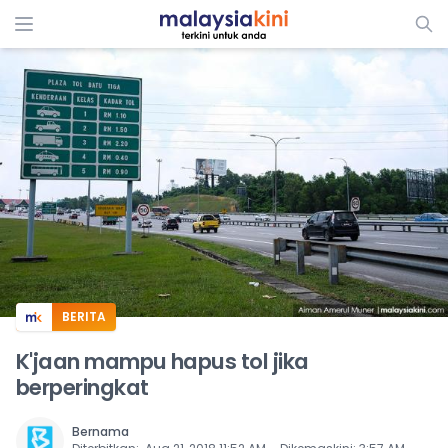
ADS
BERITA
K'jaan mampu hapus tol jika
berperingkat
Bernama