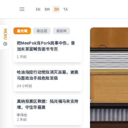
EN
BM
ZH
TA
最抢眼
最话题
最新鲜
MENU
把MeePok当Pork挑事中伤，昔
加末茶室喊告面书专页
1 天前
哈迪指控行动党拟消灭巫裔，谢奥
马轰政治手段危险至极
24 小时前
真纳投票区数据：陆兆福马来支持
增，守住华裔票
李伟伦
2 天前