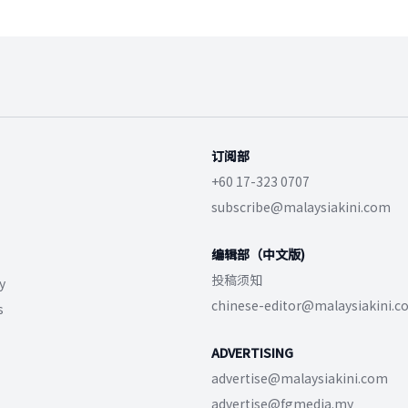
订阅部
+60 17-323 0707
subscribe@malaysiakini.com
编辑部（中文版)
投稿须知
y
chinese-editor@malaysiakini.
s
ADVERTISING
advertise@malaysiakini.com
advertise@fgmedia.my