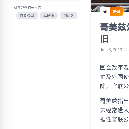
阅读更多相关内容
新闻
官联公司
马哈迪
阿兹敏
哥美兹
旧
Jul 26, 2019 12
国会改革
袖及外国
陈，官联
哥美兹指出
去经常遭
担任官联