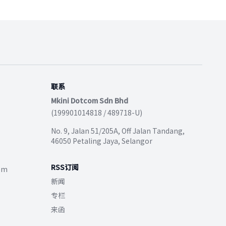
联系
Mkini Dotcom Sdn Bhd
(199901014818 / 489718-U)
No. 9, Jalan 51/205A, Off Jalan Tandang,
46050 Petaling Jaya, Selangor
RSS订阅
com
新闻
专栏
来函