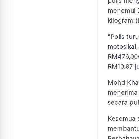
polis men
menemui 7
kilogram (
"Polis tu
motosikal,
RM476,000
RM10.97 ju
Mohd Khali
menerima b
secara puk
Kesemua s
membantu 
Berbahaya