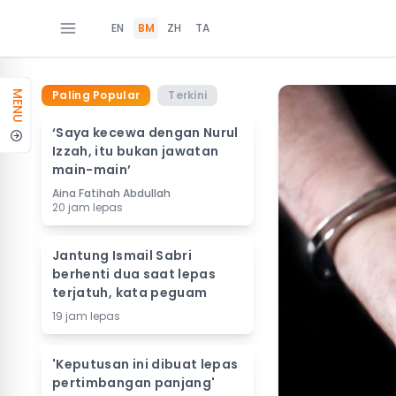
EN
BM
ZH
TA
Paling Popular
Terkini
MENU
‘Saya kecewa dengan Nurul
Izzah, itu bukan jawatan
main-main’
Aina Fatihah Abdullah
20 jam lepas
Jantung Ismail Sabri
berhenti dua saat lepas
terjatuh, kata peguam
19 jam lepas
'Keputusan ini dibuat lepas
pertimbangan panjang'