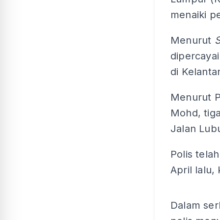
menaiki p
Menurut
S
dipercayai
di Kelanta
Menurut P
Mohd, tiga
Jalan Lubu
Polis tela
April lalu,
Dalam serb