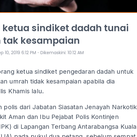
 ketua sindiket dadah tunai
 tak kesampaian
⋅
p 10, 2019 6:12 PM
Dikemaskini
:
10:12 AM
orang ketua sindiket pengedaran dadah untuk
an umrah tidak kesampaian apabila dia
lis Khamis lalu.
n polis dari Jabatan Siasatan Jenayah Narkotik
it Aman dan Ibu Pejabat Polis Kontinjen
(IPK) di Lapangan Terbang Antarabangsa Kuala
LIA) pada pukul dua petang, sebelum sempat