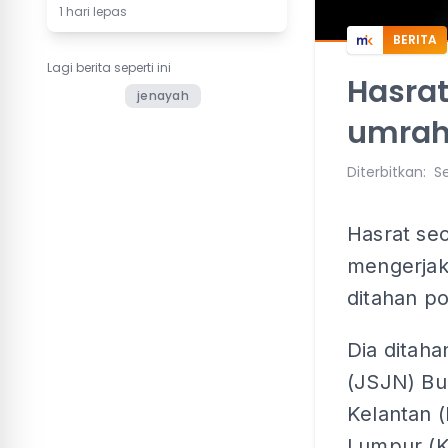
1 hari lepas
BERITA
Lagi berita seperti ini
Hasrat
jenayah
umrah
Diterbitkan
:
Se
Hasrat se
mengerjak
ditahan po
Dia ditaha
(JSJN) Buk
Kelantan 
Lumpur (K