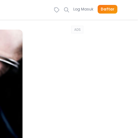
Log Masuk
Daftar
ADS