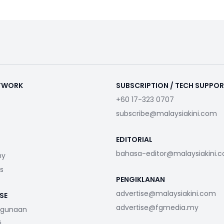
ETWORK
SUBSCRIPTION / TECH SUPPO
+60 17-323 0707
subscribe@malaysiakini.com
EDITORIAL
bahasa-editor@malaysiakini.
my
s
PENGIKLANAN
advertise@malaysiakini.com
SE
advertise@fgmedia.my
ggunaan
i