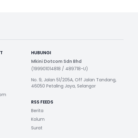
RT
HUBUNGI
Mkini Dotcom Sdn Bhd
(199901014818 / 489718-U)
No. 9, Jalan 51/205A, Off Jalan Tandang,
46050 Petaling Jaya, Selangor
com
RSS FEEDS
Berita
Kolum
Surat