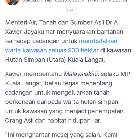
⋅
Diterbitkan
:
Feb 14, 2020 10:25 AM
Dikemaskini
:
2:25 AM
ADS
Menteri Air, Tanah dan Sumber Asli Dr A
Xavier Jayakumar menyuarakan bantahan
terhadap cadangan untuk
membatalkan
warta kawasan seluas 930 hektar
di kawasan
Hutan Simpan (Utara) Kuala Langat.
Xavier memberitahu
Malaysiakini,
selaku MP
Kuala Langat, beliau tegas menentang
cadangan untuk mengeluarkan tanah
berkenaan daripada warta hutan simpan
untuk kawasan yang menjadi penempatan
Orang Asli dan habitat hidupan liar.
"Ini menghantar mesej yang salah. Kami